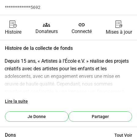
**************5692
groups
link
Donateurs
Connecté
Histoire
Mises à jour
Histoire de la collecte de fonds
Depuis 15 ans, « Artistes à l'École e.V. » réalise des projets 
créatifs avec des artistes pour les enfants et les 
adolescents, avec un engagement envers une mise en 
œuvre de haute qualité. Cependant, nous sommes 
maintenant confrontés à une impasse : un financement 
central a été drastiquement réduit et sera probablement 
Lire la suite
complètement supprimé l'année prochaine. Cela nous prive 
du financement de deux postes, capables de générer 
Je Donne
Partager
jusqu'à 200 000 par an en subventions pour de nombreux 
projets. Sans ces fonds, nous ne pouvons plus réaliser de 
Dons
Tout Voir