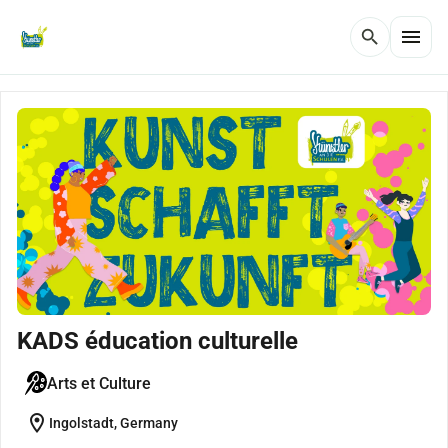
menu
search
KADS éducation culturelle
Arts et Culture
location_on
Ingolstadt, Germany