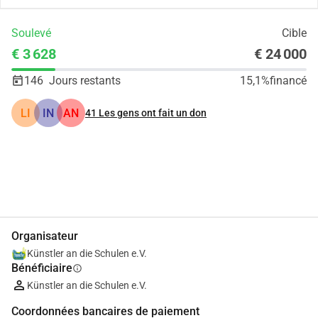
Soulevé
Cible
€ 3 628
€ 24 000
146
Jours restants
15,1%
financé
LI
IN
AN
41
Les gens ont fait un don
Partager
Je Donne
Organisateur
Künstler an die Schulen e.V.
Bénéficiaire
info
Künstler an die Schulen e.V.
Coordonnées bancaires de paiement