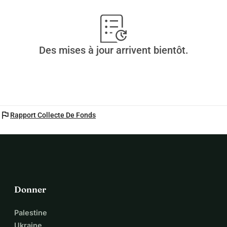
Salutations
Peggy
Des mises à jour arrivent bientôt.
flag
Rapport Collecte De Fonds
Donner
Palestine
Ukraine