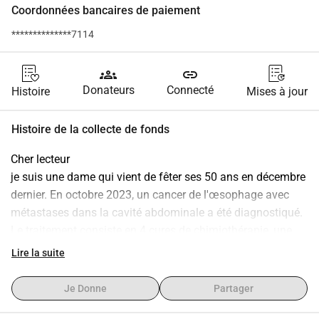
Coordonnées bancaires de paiement
**************7114
groups
link
Donateurs
Connecté
Histoire
Mises à jour
Histoire de la collecte de fonds
Cher lecteur
je suis une dame qui vient de fêter ses 50 ans en décembre 
dernier. En octobre 2023, un cancer de l'œsophage avec 
métastases dans la cavité abdominale a été diagnostiqué. 
Le traitement consiste en 4 cures de chimiothérapie, une 
lourde opération, suivie de nouveau de 4 cures de 
Lire la suite
chimiothérapie. La première cure de chimiothérapie a 
commencé le 29 novembre 2023. Bien que j'y sois très 
Je Donne
Partager
favorable, je remarque que je suis très affaiblie. En tant que 