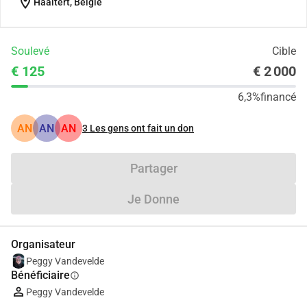
location_on
Haaltert, België
Soulevé
Cible
€ 125
€ 2 000
6,3%
financé
AN
AN
AN
3
Les gens ont fait un don
Partager
Je Donne
Organisateur
Peggy Vandevelde
Bénéficiaire
info
Peggy Vandevelde