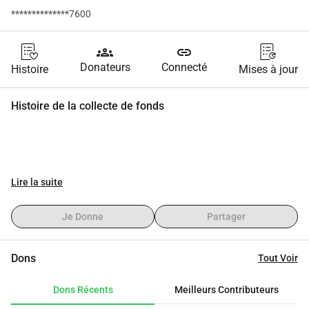
**************7600
groups
link
Donateurs
Connecté
Histoire
Mises à jour
Histoire de la collecte de fonds
Lire la suite
Je Donne
Partager
Dons
Tout Voir
Dons Récents
Meilleurs Contributeurs