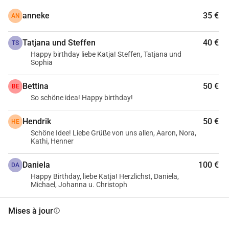
anneke
35 €
AN
Tatjana und Steffen
40 €
TS
Happy birthday liebe Katja! Steffen, Tatjana und
Sophia
Bettina
50 €
BE
So schöne idea! Happy birthday!
Hendrik
50 €
HE
Schöne Idee! Liebe Grüße von uns allen, Aaron, Nora,
Kathi, Henner
Daniela
100 €
DA
Happy Birthday, liebe Katja! Herzlichst, Daniela,
Michael, Johanna u. Christoph
Mises à jour
info