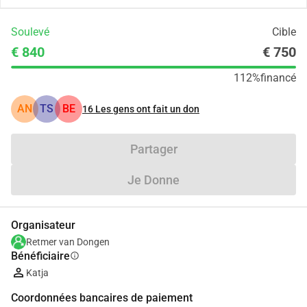
Soulevé
Cible
€ 840
€ 750
112%
financé
AN
TS
BE
16
Les gens ont fait un don
Partager
Je Donne
Organisateur
Retmer van Dongen
Bénéficiaire
info
Katja
Coordonnées bancaires de paiement