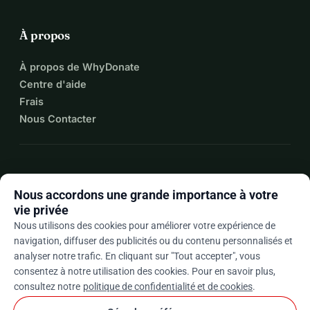
À propos
À propos de WhyDonate
Centre d'aide
Frais
Nous Contacter
expand_more
Plus de ressources
Nous accordons une grande importance à votre
vie privée
Nous utilisons des cookies pour améliorer votre expérience de
navigation, diffuser des publicités ou du contenu personnalisés et
arrow_drop_down
Fr
analyser notre trafic. En cliquant sur "Tout accepter", vous
consentez à notre utilisation des cookies. Pour en savoir plus,
★★★★★
4,9 / 5 sur la base de 500+ avis
consultez notre
politique de confidentialité et de cookies
.