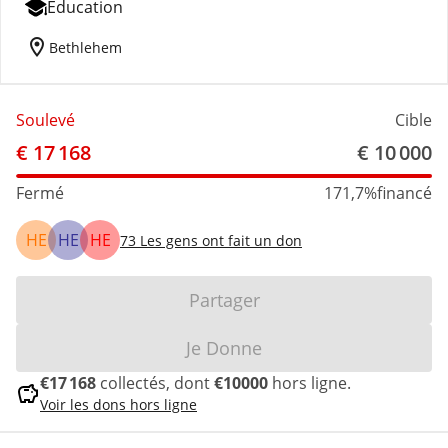
Éducation
location_on
Bethlehem
Soulevé
Cible
€ 17 168
€ 10 000
Fermé
171,7%
financé
HE
HE
HE
73
Les gens ont fait un don
Partager
Je Donne
€17 168
collectés, dont
€10000
hors ligne.
savings
Voir les dons hors ligne