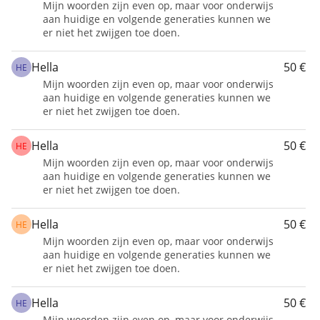
Mijn woorden zijn even op, maar voor onderwijs
pour les enfants ayant des besoins particuliers et une 
aan huidige en volgende generaties kunnen we
er niet het zwijgen toe doen.
pour l'enseignement régulier.
Pour chaque 500 €, un enfant supplémentaire peut 
Hella
50 €
HE
bénéficier d'une année d'éducation. 
Mijn woorden zijn even op, maar voor onderwijs
Nous visons à offrir un endroit sûr pour au moins 20 
aan huidige en volgende generaties kunnen we
enfants à l'école Hope Flowers. 
er niet het zwijgen toe doen.
Hella
50 €
HE
Mijn woorden zijn even op, maar voor onderwijs
aan huidige en volgende generaties kunnen we
er niet het zwijgen toe doen.
Hella
50 €
HE
Mijn woorden zijn even op, maar voor onderwijs
aan huidige en volgende generaties kunnen we
er niet het zwijgen toe doen.
Hella
50 €
HE
Mijn woorden zijn even op, maar voor onderwijs