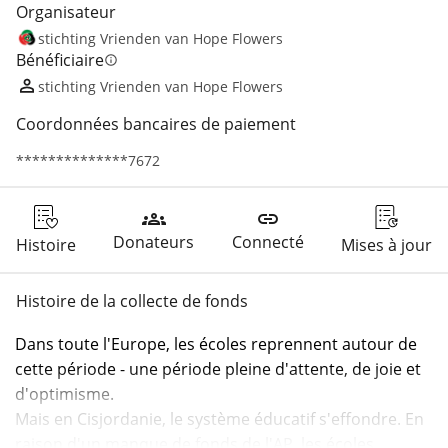
Organisateur
stichting Vrienden van Hope Flowers
Bénéficiaire
info
stichting Vrienden van Hope Flowers
Coordonnées bancaires de paiement
**************7672
groups
link
Donateurs
Connecté
Histoire
Mises à jour
Histoire de la collecte de fonds
Dans toute l'Europe, les écoles reprennent autour de 
cette période - une période pleine d'attente, de joie et 
d'optimisme.
Mais en Cisjordanie, le système éducatif s'effondre. En 
raison d'un manque de fonds de l'AP, les écoles 