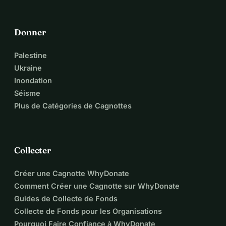
un don dès aujourd'hui et faites la différence. Merci pour 
votre soutien, Au nom de toute l'équipe de la Fondation 
d'Aide aux Citoyens
Donner
Palestine
Ukraine
Inondation
Séisme
Plus de Catégories de Cagnottes
Collecter
Créer une Cagnotte WhyDonate
Comment Créer une Cagnotte sur WhyDonate
Guides de Collecte de Fonds
Collecte de Fonds pour les Organisations
Pourquoi Faire Confiance à WhyDonate