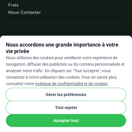
Frais
Nous Contacter
expand_more
Plus de ressources
Nous accordons une grande importance à votre
vie privée
Nous utilisons des cookies pour améliorer votre expérience de
navigation, diffuser des publicités ou du contenu personnalisés et
arrow_drop_down
Fr
analyser notre trafic. En cliquant sur "Tout accepter", vous
consentez à notre utilisation des cookies. Pour en savoir plus,
★★★★★
4,9 / 5 sur la base de 500+ avis
consultez notre
politique de confidentialité et de cookies
.
Gérer les préférences
© 2012–2026
WhyDonate
Confidentialité et cookies
Tout rejeter
cookie
Conditions générales
Paramètres Des Cookies
stripe
Conçu en Europe
★
Partenaire Vérifié
check
Accepter tout
Partager
Je Donne