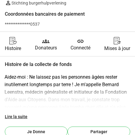
Stichting burgerhulpverlening
Coordonnées bancaires de paiement
**************0537
groups
link
Donateurs
Connecté
Histoire
Mises à jour
Histoire de la collecte de fonds
Aidez-moi : Ne laissez pas les personnes âgées rester 
inutilement longtemps par terre ! Je m'appelle Bernard 
Leenstra, médecin généraliste et initiateur de la Fondation 
d'Aide aux Citoyens. Dans mon travail, je constate trop 
souvent qu'une personne âgée tombe chez elle et n'a plus 
la force de se relever seule. Le partenaire présent n'est pas 
Lire la suite
en mesure de soulever le patient, les aidants ne sont pas à 
proximité ou les services d'ambulance et les postes de 
Je Donne
Partager