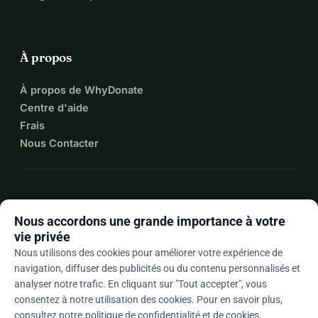
À propos
À propos de WhyDonate
Centre d'aide
Frais
Nous Contacter
expand_more
Plus de ressources
Nous accordons une grande importance à votre
vie privée
Nous utilisons des cookies pour améliorer votre expérience de
navigation, diffuser des publicités ou du contenu personnalisés et
arrow_drop_down
Fr
analyser notre trafic. En cliquant sur "Tout accepter", vous
consentez à notre utilisation des cookies. Pour en savoir plus,
★★★★★
4,9 / 5 sur la base de 500+ avis
consultez notre
politique de confidentialité et de cookies
.