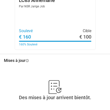
LC63 Annemarie
Par
NSR Jarige Job
Soulevé
Cible
€ 160
€ 100
160%
Soulevé
Mises à jour
info
Des mises à jour arrivent bientôt.