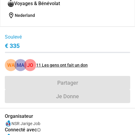
Voyages & Bénévolat
location_on
Nederland
Soulevé
€ 335
WA
MA
JO
11
Les gens ont fait un don
Partager
Je Donne
Organisateur
NSR Jarige Job
Connecté avec
info