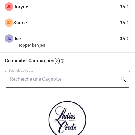
https://nsr.ladiescircle.nl/
Joryne
35 €
JO
Sanne
35 €
SA
Ilse
35 €
IL
Topper ben je!!
Connecter Campagnes
(2)
info
Search collecte