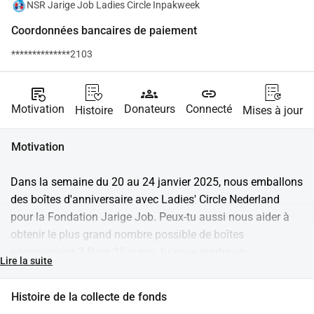
NSR Jarige Job Ladies Circle Inpakweek
Coordonnées bancaires de paiement
**************2103
source_notes
groups
link
Motivation
Donateurs
Connecté
Histoire
Mises à jour
Motivation
Dans la semaine du 20 au 24 janvier 2025, nous emballons 
des boîtes d'anniversaire avec Ladies' Circle Nederland 
pour la Fondation Jarige Job. Peux-tu aussi nous aider à 
obtenir le plus grand nombre possible de boîtes 
sponsorisées ? Pour 35 euros, tu peux rendre un 
Lire la suite
anniversaire possible pour un enfant qui grandit dans la 
pauvreté.Aux Pays-Bas, plus de 315 000 enfants vivent en 
Histoire de la collecte de fonds
dessous du seuil de pauvreté. Cela signifie qu'un enfant sur 