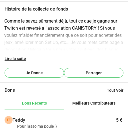
Histoire de la collecte de fonds
Comme le savez sûrement déjà, tout ce que je gagne sur 
Twitch est reversé a l'association CANISTORY ! Si vous 
voulez m'aider financièrement que ce soit pour acheter des 
jeux, améliorer mon Set Up, etc... Je vous mets cette page a 
disposition ! Merci a tous pour votre soutiens, des bisous 
❤️
Lire la suite
Je Donne
Partager
Dons
Tout Voir
Dons Récents
Meilleurs Contributeurs
Teddy
5 €
TE
Pour l'asso ma poule ;)