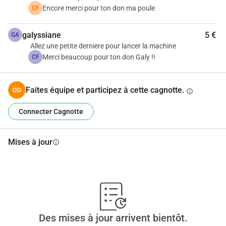
Encore merci pour ton don ma poule
CF
galyssiane
5 €
GA
Allez une petite derniere pour lancer la machine
Merci beaucoup pour ton don Galy !!
CF
Faites équipe et participez à cette cagnotte.
info
Connecter Cagnotte
Mises à jour
info
Des mises à jour arrivent bientôt.