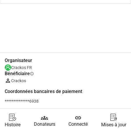
Partager
Je Donne
Organisateur
Crackos FR
Bénéficiaire
info
Crackos
Coordonnées bancaires de paiement
**************6938
groups
link
Donateurs
Connecté
Histoire
Mises à jour