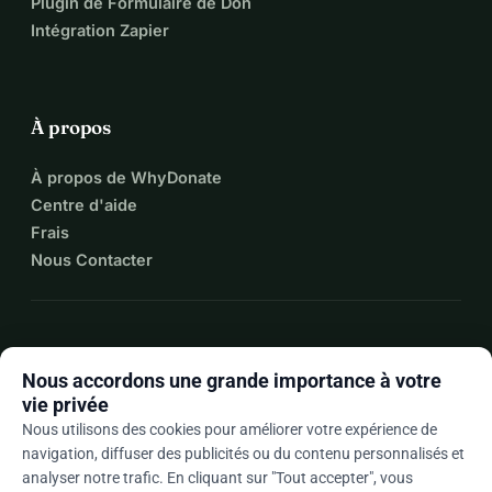
Plugin de Formulaire de Don
Intégration Zapier
À propos
À propos de WhyDonate
Centre d'aide
Frais
Nous Contacter
expand_more
Plus de ressources
Nous accordons une grande importance à votre
vie privée
Nous utilisons des cookies pour améliorer votre expérience de
navigation, diffuser des publicités ou du contenu personnalisés et
arrow_drop_down
Fr
analyser notre trafic. En cliquant sur "Tout accepter", vous