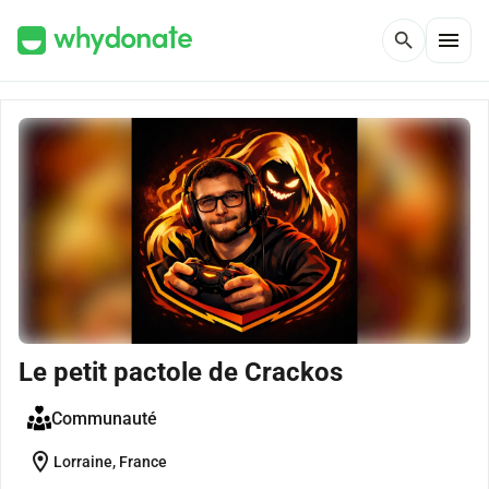
menu
search
Le petit pactole de Crackos
Communauté
location_on
Lorraine, France