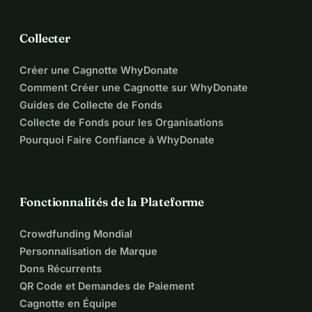
Les bénéfices sont directement réinvestis dans le soin des 
résidents.
Collecter
 3. Espace de vente créatif
Un endroit où les résidents peuvent vendre des objets faits 
Créer une Cagnotte WhyDonate
main du crochet à de petites œuvres d'art.
Comment Créer une Cagnotte sur WhyDonate
De la passivité à la créativité.
Guides de Collecte de Fonds
Collecte de Fonds pour les Organisations
 4. Mini-Boulangerie
Pourquoi Faire Confiance à WhyDonate
Pain frais chaque jour, cuit pour les résidents et le 
personnel à prix coûtant.
Les visiteurs peuvent acheter pour une petite contribution 
Fonctionnalités de la Plateforme
et ainsi contribuer à l'avenir d'Ashiana.
Crowdfunding Mondial
Avec ces projets, nous voulons bâtir quelque chose de plus 
Personnalisation de Marque
grand que la simple réparation. Nous voulons apporter 
Dons Récurrents
vitalité, autonomie et solutions durables.
QR Code et Demandes de Paiement
Ne pas seulement donner. Mais aussi faire grandir.
Cagnotte en Équipe