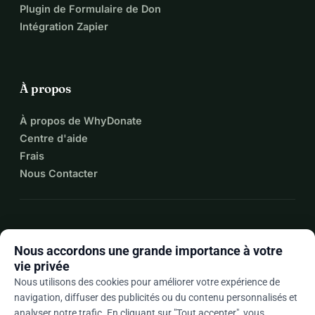
Plugin de Formulaire de Don
Ne donnons pas seulement du poisson. Apprenons à 
Intégration Zapier
pêcher. Pour Ashiana. Pour l'avenir.
À propos
À propos de WhyDonate
Centre d'aide
Frais
Nous Contacter
expand_more
Plus de ressources
Nous accordons une grande importance à votre
vie privée
Nous utilisons des cookies pour améliorer votre expérience de
navigation, diffuser des publicités ou du contenu personnalisés et
arrow_drop_down
Fr
analyser notre trafic. En cliquant sur "Tout accepter", vous