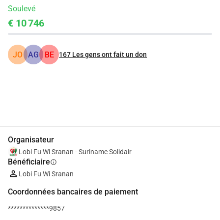
Soulevé
€ 10 746
JO
AG
BE
167
Les gens ont fait un don
Partager
Je Donne
Organisateur
Lobi Fu Wi Sranan - Suriname Solidair
Bénéficiaire
info
Lobi Fu Wi Sranan
Coordonnées bancaires de paiement
**************9857