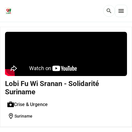
menu
search
Lobi Fu Wi Sranan - Solidarité
Suriname
Crise & Urgence
location_on
Suriname