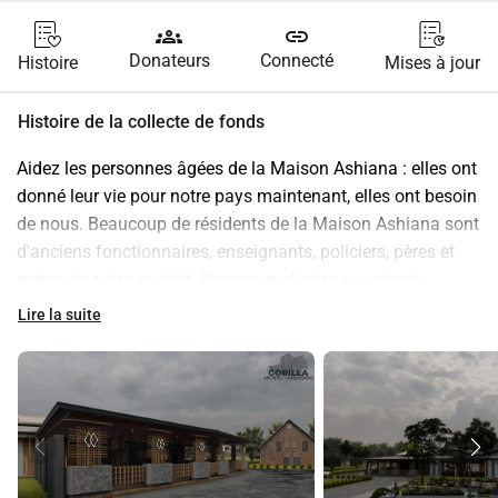
groups
link
Donateurs
Connecté
Histoire
Mises à jour
Histoire de la collecte de fonds
Aidez les personnes âgées de la Maison Ashiana : elles ont 
donné leur vie pour notre pays maintenant, elles ont besoin 
de nous. Beaucoup de résidents de la Maison Ashiana sont 
d'anciens fonctionnaires, enseignants, policiers, pères et 
mères de notre société. Beaucoup d'entre eux vivent 
désormais dans le silence, avec un manque de services de 
Lire la suite
base et de chaleur humaine. Avec votre don, nous 
apportons des soins, de l'attention, un sourire et surtout : la 
dignité. Chaque contribution compte. Donnez aujourd'hui. 
Pour eux. Pour demain.
Transparence et responsabilité
Chez Lobi Fu Wi Sranan, tout tourne autour de la confiance. 