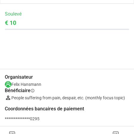
Soulevé
€ 10
Partager
Je Donne
Organisateur
Felix Hansmann
Bénéficiaire
info
People suffering from pain, despair, etc. (monthly focus topic)
Coordonnées bancaires de paiement
**************0295