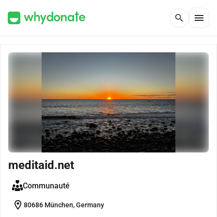
menu
search
meditaid.net
Communauté
location_on
80686 München, Germany