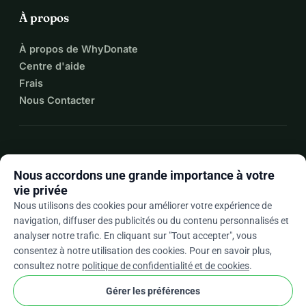
À propos
À propos de WhyDonate
Centre d'aide
Frais
Nous Contacter
expand_more
Plus de ressources
Nous accordons une grande importance à votre
vie privée
Nous utilisons des cookies pour améliorer votre expérience de
navigation, diffuser des publicités ou du contenu personnalisés et
arrow_drop_down
Fr
analyser notre trafic. En cliquant sur "Tout accepter", vous
consentez à notre utilisation des cookies. Pour en savoir plus,
★★★★★
4,9 / 5 sur la base de 500+ avis
consultez notre
politique de confidentialité et de cookies
.
Gérer les préférences