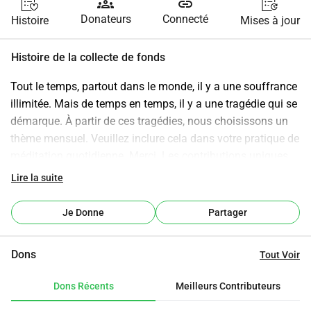
groups
link
Donateurs
Connecté
Histoire
Mises à jour
Histoire de la collecte de fonds
Tout le temps, partout dans le monde, il y a une souffrance 
illimitée. Mais de temps en temps, il y a une tragédie qui se 
démarque. À partir de ces tragédies, nous choisissons un 
thème mensuel. Veuillez inclure cela dans votre pratique de 
méditation quotidienne. Merci. Les contributions uniques 
faites dans le mois respectif seront utilisées pour soutenir 
Lire la suite
de bonnes causes liées au sujet de focus.
Je Donne
Partager
Dons
Tout Voir
Dons Récents
Meilleurs Contributeurs