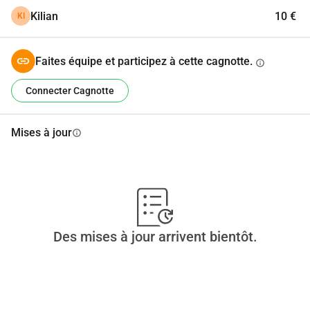
Kilian
10 €
KI
Faites équipe et participez à cette cagnotte.
info
Connecter Cagnotte
Mises à jour
info
Des mises à jour arrivent bientôt.