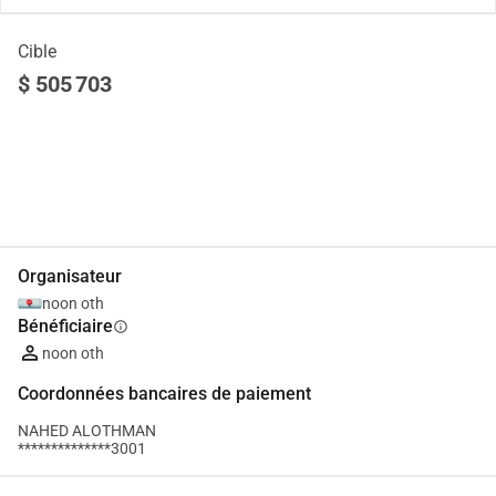
Cible
$ 505 703
Partager
Je Donne
Organisateur
noon oth
Bénéficiaire
info
noon oth
Coordonnées bancaires de paiement
NAHED ALOTHMAN
**************3001