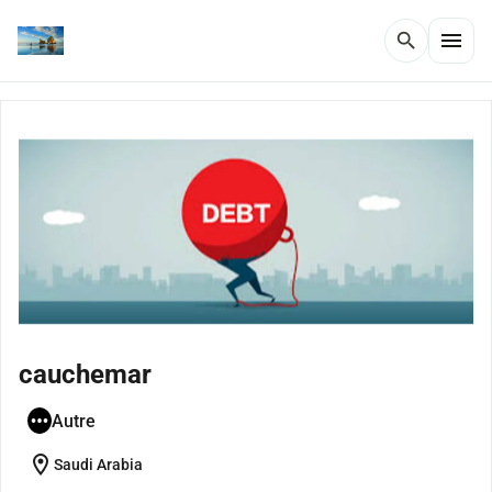
menu
search
cauchemar
Autre
location_on
Saudi Arabia