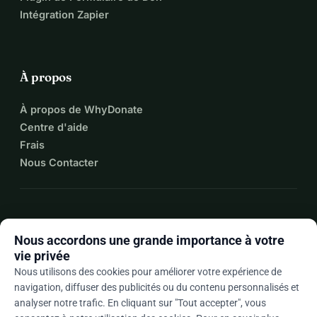
Intégration Zapier
À propos
À propos de WhyDonate
Centre d'aide
Frais
Nous Contacter
expand_more
Plus de ressources
Nous accordons une grande importance à votre
vie privée
Nous utilisons des cookies pour améliorer votre expérience de
navigation, diffuser des publicités ou du contenu personnalisés et
arrow_drop_down
Fr
analyser notre trafic. En cliquant sur "Tout accepter", vous