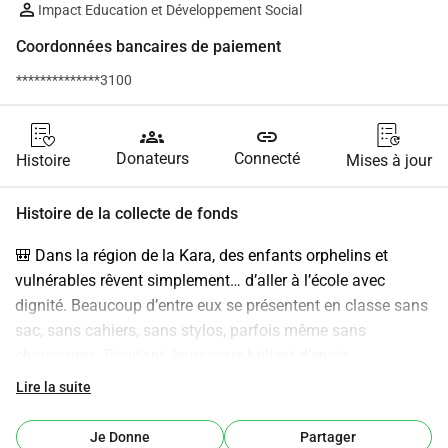
Impact Education et Développement Social
Coordonnées bancaires de paiement
**************3100
groups
link
Donateurs
Connecté
Histoire
Mises à jour
Histoire de la collecte de fonds
🎒 Dans la région de la Kara, des enfants orphelins et 
vulnérables rêvent simplement… d’aller à l’école avec 
dignité. Beaucoup d’entre eux se présentent en classe sans 
sac, sans cahiers, sans stylos, parfois même sans 
chaussures. Pourtant, leurs yeux brillent d’envie 
d’apprendre, de comprendre, de construire un avenir 
Lire la suite
meilleur. Aujourd’hui, nous voulons transformer ces rêves 
en réalité. 👉 40 € = 1 kit scolaire complet 👉 Objectif : 200 
Je Donne
Partager