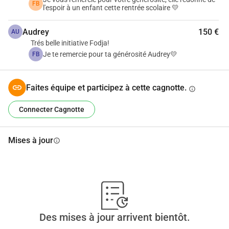
FB
l'espoir à un enfant cette rentrée scolaire 💛
Audrey
150 €
AU
Trés belle initiative Fodja!
Je te remercie pour ta générosité Audrey💛
FB
Faites équipe et participez à cette cagnotte.
info
Connecter Cagnotte
Mises à jour
info
Des mises à jour arrivent bientôt.