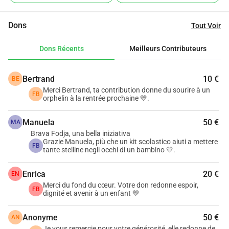
kits pour la rentrée 2026/2027 Un kit, c’est bien plus que du 
matériel. C’est un sourire retrouvé. C’est une motivation 
Dons
Tout Voir
nouvelle. C’est une chance de croire en soi. 🙏 Votre geste 
peut changer une vie. Merci de soutenir ces enfants qui 
Dons Récents
Meilleurs Contributeurs
n’attendent qu’une main tendue pour avancer. Chaque don 
compte. Chaque partage compte. Chaque geste rapproche 
Bertrand
10 €
BE
un enfant de l’école. 👉 Faites un don maintenant et offrez 
Merci Bertrand, ta contribution donne du sourire à un
un kit scolaire complet à un enfant. 👉 Partagez la 
FB
orphelin à la rentrée prochaine 💛.
campagne autour de vous (WhatsApp, Facebook, 
LinkedIn). Ensemble, faisons de la rentrée 2026/2027 une 
Manuela
50 €
MA
rentrée pleine d’espoir.
Brava Fodja, una bella iniziativa
Grazie Manuela, più che un kit scolastico aiuti a mettere
FB
tante stelline negli occhi di un bambino 💛.
Enrica
20 €
EN
Merci du fond du cœur. Votre don redonne espoir,
FB
dignité et avenir à un enfant 💛
Anonyme
50 €
AN
Je vous remercie pour votre générosité, elle redonne de