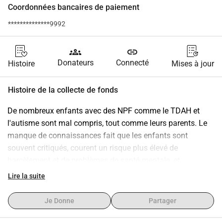
Coordonnées bancaires de paiement
**************9992
groups
link
Donateurs
Connecté
Histoire
Mises à jour
Histoire de la collecte de fonds
De nombreux enfants avec des NPF comme le TDAH et 
l'autisme sont mal compris, tout comme leurs parents. Le 
manque de connaissances fait que les enfants sont 
souvent critiqués, courent un risque plus élevé de 
harcèlement et de problèmes de santé mentale, et 
beaucoup ont un taux d'absentéisme scolaire élevé. Les 
Lire la suite
chiffres sont alarmants : environ 25 % ont une absence 
importante, le risque de harcèlement est ~6× plus élevé, le 
Je Donne
Partager
risque de tentatives de suicide est 6,5× plus élevé, 35 % 