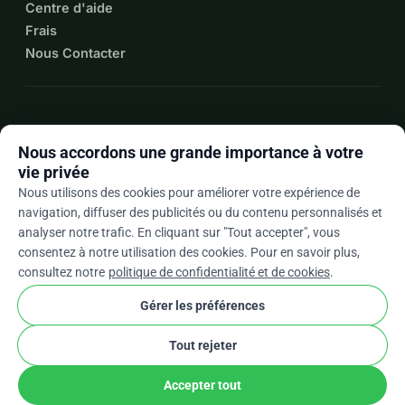
Centre d'aide
Frais
Nous Contacter
expand_more
Plus de ressources
Nous accordons une grande importance à votre
vie privée
Nous utilisons des cookies pour améliorer votre expérience de
navigation, diffuser des publicités ou du contenu personnalisés et
arrow_drop_down
Fr
analyser notre trafic. En cliquant sur "Tout accepter", vous
consentez à notre utilisation des cookies. Pour en savoir plus,
★★★★★
4,9 / 5 sur la base de 500+ avis
consultez notre
politique de confidentialité et de cookies
.
Gérer les préférences
© 2012–2026
WhyDonate
Confidentialité et cookies
Tout rejeter
cookie
Conditions générales
Paramètres Des Cookies
stripe
Conçu en Europe
★
Partenaire Vérifié
check
Accepter tout