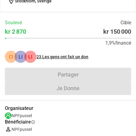
location_on
Stockholm, Sverige
Soulevé
Cible
kr 2 870
kr 150 000
1,9%
financé
CI
LI
LI
23
Les gens ont fait un don
Partager
Je Donne
Organisateur
NPFpussel
Bénéficiaire
info
NPFpussel