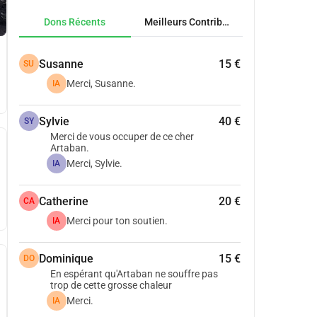
Dons Récents
Meilleurs Contributeurs
Susanne
15 €
SU
Merci, Susanne.
IA
Sylvie
40 €
SY
Merci de vous occuper de ce cher
Artaban.
Merci, Sylvie.
IA
Catherine
20 €
CA
Merci pour ton soutien.
IA
Dominique
15 €
DO
En espérant qu'Artaban ne souffre pas
trop de cette grosse chaleur
Merci.
IA