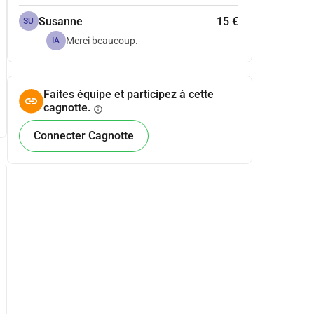
Susanne
15 €
SU
Merci beaucoup.
IA
Faites équipe et participez à cette
cagnotte.
info
Connecter Cagnotte