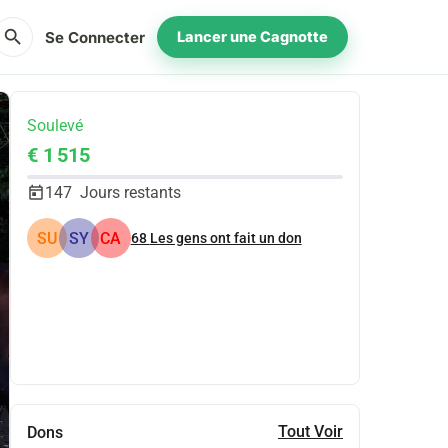
search
Se Connecter
Lancer une Cagnotte
Soulevé
€ 1 515
147
Jours restants
SU
SY
CA
68
Les gens ont fait un don
Partager
Je Donne
Tout Voir
Dons