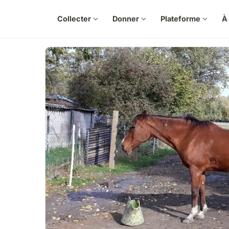
Collecter
expand_more
Donner
expand_more
Plateforme
expand_more
À