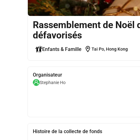
Rassemblement de Noël d
défavorisés
location_on
Enfants & Famille
Tai Po, Hong Kong
Organisateur
Stephanie Ho
Histoire de la collecte de fonds