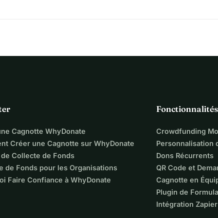
irectement au fonds d'urgence de PLK, voici le lien :
ation/nQpz4yJrb27JdWLDX7wK
ter
Fonctionnalités
une Cagnotte WhyDonate
Crowdfunding Mo
t Créer une Cagnotte sur WhyDonate
Personnalisation
 de Collecte de Fonds
Dons Récurrents
e de Fonds pour les Organisations
QR Code et Dema
oi Faire Confiance à WhyDonate
Cagnotte en Équi
Plugin de Formula
Intégration Zapier