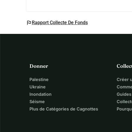
Alternativement, si vous souhaitez faire un don d
https://efms.poleungkuk.org.hk/forms/applic
Merci et que votre décembre soit rempli d'amour,
flag
Rapport Collecte De Fonds
Stephanie Ho 何雁詩
Donner
Collec
Palestine
Créer 
Ukraine
Commen
Inondation
Guides
Séisme
Collect
Plus de Catégories de Cagnottes
Pourqu