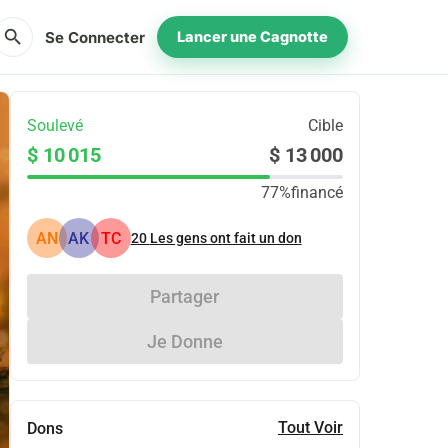
search
Se Connecter
Lancer une Cagnotte
Soulevé
Cible
$ 10 015
$ 13 000
77%
financé
AN
AK
TC
20
Les gens ont fait un don
Partager
Je Donne
Tout Voir
Dons