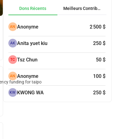
Dons Récents
Meilleurs Contributeurs
Anonyme
2 500 $
AN
Anita yuet kiu
250 $
AK
Tsz Chun
50 $
TC
Anonyme
100 $
AN
ncy funding for taipo
KWONG WA
250 $
KW