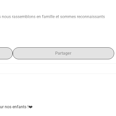
us nous rassemblons en famille et sommes reconnaissants 
tour de nous, cela me rappelle à quel point nous avons de la 
dant, tout le monde n'a pas le privilège de le faire. C'est 
eung Kuk pour organiser un rassemblement de Noël pour leurs 
Partager
 la même chaleur que nous avons pendant les festivals avec 
25 dans l'un de leurs foyers pour enfants à Shui Chuen O (水泉
souhaite collecter des fonds pour leur événement et des 
ligner des sponsors pour soutenir leurs coûts.
 000 HKD, après avoir couvert les coûts minimaux de l'événement 
ur nos enfants !❤️
 ira au fonds d'urgence de Po Leung Kuk pour la malheureuse 