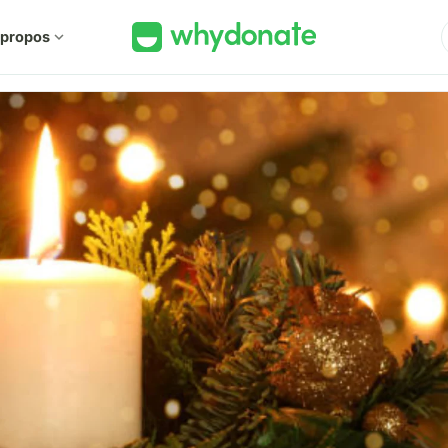
 propos
expand_more