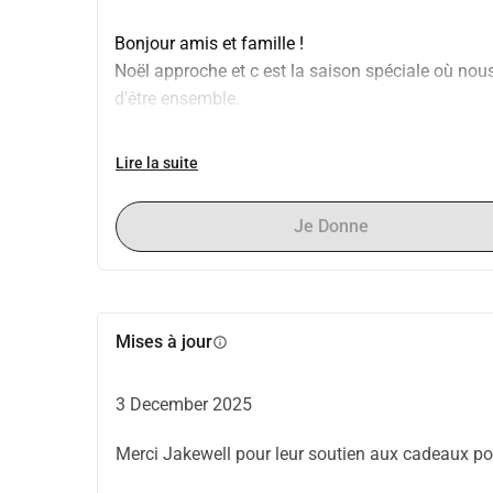
Bonjour amis et famille !
Noël approche et c est la saison spéciale où no
d'être ensemble.
Alors que les décorations de Noël s'installent au
Lire la suite
chance de passer les fêtes avec nos proches. Cepen
pourquoi cette année, je me suis associé à Po L
Je Donne
enfants et adolescents dans l'espoir de partager
eux.
Cela sera un événement privé le 20 décembre 20
Mises à jour
info
澳) avec environ 60 enfants et 15 gardiens, et je 
cadeaux de Noël. J'ai déjà aligné et continue d'a
3 December 2025
En cette saison spéciale, je vise à collecter 100
Merci Jakewell pour leur soutien aux cadeaux po
(par exemple, la restauration), le reste des dons
catastrophe à Taipo.