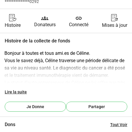
**************0292
groups
link
Donateurs
Connecté
Histoire
Mises à jour
Histoire de la collecte de fonds
Bonjour à toutes et tous ami.es de Céline.
Vous le savez déjà, Céline traverse une période délicate de 
sa vie au niveau santé. Le diagnostic du cancer a été posé 
et le traitement immunothérapie vient de démarrer.
Le statut d’auto-entrepreneur de Céline ne lui offre que très 
peu de couverture sociale et des indemnités journalières 
Lire la suite
extrêmement faibles.
En plus des traitements allopathiques et pour mettre toutes 
Je Donne
Partager
les chances de son côté , Céline est suivie en Osteo, 
Naturopathie et acupuncture. Évidemment tout ça coute et 
Dons
Tout Voir
n’est pas remboursé par la secu :(