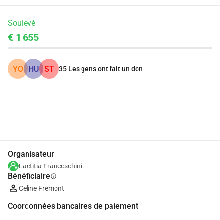
Soulevé
€ 1 655
YO
HU
ST
35
Les gens ont fait un don
Partager
Je Donne
Organisateur
Laetitia Franceschini
Bénéficiaire
info
Celine Fremont
Coordonnées bancaires de paiement