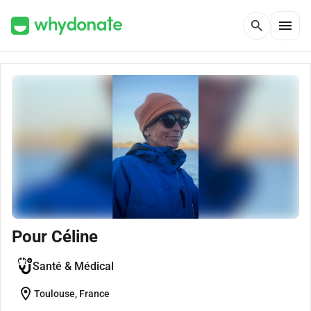
menu
search
Pour Céline
Santé & Médical
location_on
Toulouse, France