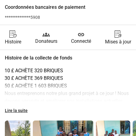
Coordonnées bancaires de paiement
**************5908
groups
link
Donateurs
Connecté
Histoire
Mises à jour
Histoire de la collecte de fonds
10 £ ACHÈTE 320 BRIQUES
30 £ ACHÈTE 369 BRIQUES
50 £ ACHÈTE 1 603 BRIQUES
Nous entreprenons notre plus grand projet à ce jour ! Nous 
devons agrandir et améliorer nos installations actuelles 
pour accueillir plus d'enfants et répondre aux nouvelles 
Lire la suite
exigences fixées par les services sociaux et le 
gouvernement local. Cela nous permettra de travailler en 
collaboration avec le gouvernement local et d'ouvrir tant de 