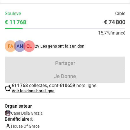
Soulevé
Cible
€ 11 768
€ 74 800
15,7%
financé
FA
AN
CL
29
Les gens ont fait un don
Partager
Je Donne
€11 768
collectés, dont
€10659
hors ligne.
savings
Voir les dons hors ligne
Organisateur
Casa Della Grazia
Bénéficiaire
info
House Of Grace