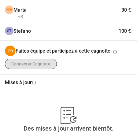
votre aide, nous sommes déterminés à en faire une réalité 
Marta
30 €
MA
<3
<3
Stefano
100 €
ST
Faites équipe et participez à cette cagnotte.
info
Connecter Cagnotte
Mises à jour
info
Des mises à jour arrivent bientôt.