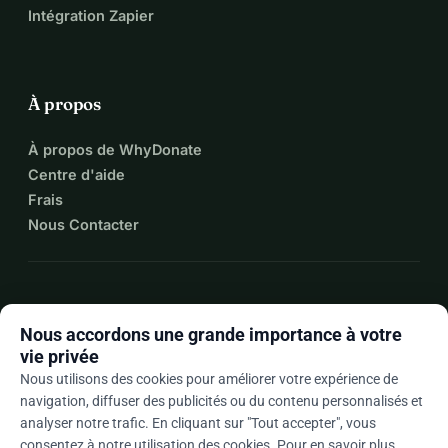
Intégration Zapier
À propos
À propos de WhyDonate
Centre d'aide
Frais
Nous Contacter
expand_more
Plus de ressources
Nous accordons une grande importance à votre
vie privée
Nous utilisons des cookies pour améliorer votre expérience de
navigation, diffuser des publicités ou du contenu personnalisés et
arrow_drop_down
Fr
analyser notre trafic. En cliquant sur "Tout accepter", vous
consentez à notre utilisation des cookies. Pour en savoir plus,