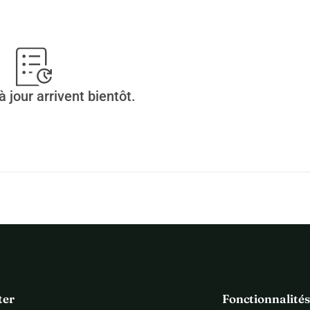
n que vous porterez à ma demande, Puisque mon engagement 
e d’une réponse favorable de votre part, veuillez recevoir mes 
 jour arrivent bientôt.
ter
Fonctionnalités