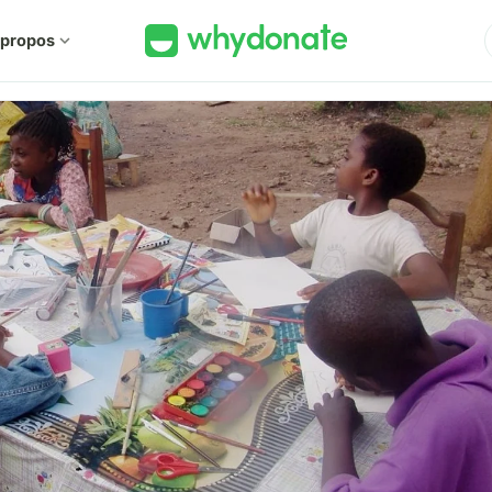
 propos
expand_more