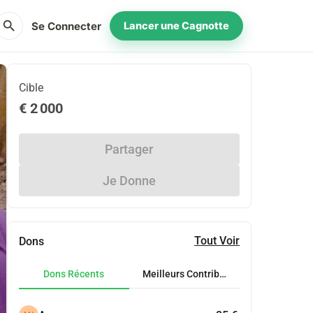
search
Se Connecter
Lancer une Cagnotte
Cible
€ 2 000
Partager
Je Donne
Tout Voir
Dons
Dons Récents
Meilleurs Contributeurs