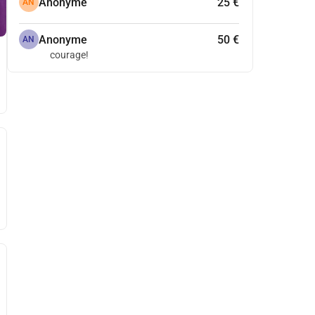
Anonyme
25 €
AN
Anonyme
50 €
AN
courage!