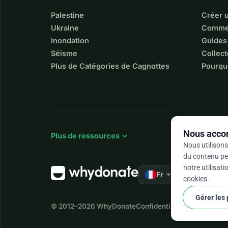
Palestine
Créer 
Ukraine
Commen
Inondation
Guides
Séisme
Collect
Plus de Catégories de Cagnottes
Pourqu
Nous accor
expand_more
Plus de ressources
Nous utilisons
du contenu per
notre utilisat
arrow_drop_down
★★★★★
Fr
4,9
cookies
.
Gérer les
© 2012–2026
WhyDonate
Confidentialité et cookies
Co