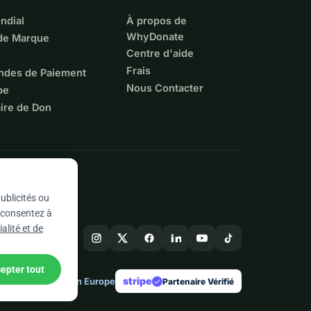
ndial
À propos de
WhyDonate
 de Marque
Centre d'aide
Frais
ndes de Paiement
Nous Contacter
pe
ire de Don
ublicités ou
s consentez à
alité et de
epter tout
stripe
Conçu en Europe
★
Partenaire Vérifié
check