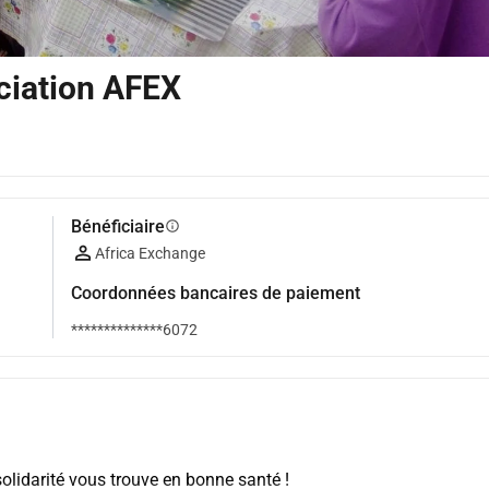
ociation AFEX
Bénéficiaire
info
Africa Exchange
Coordonnées bancaires de paiement
**************6072
solidarité vous trouve en bonne santé !