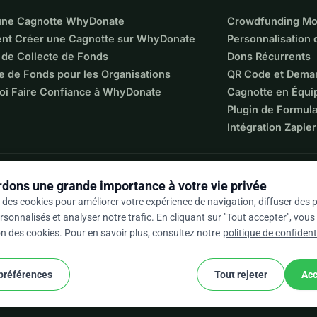
une Cagnotte WhyDonate
Crowdfunding Mo
t Créer une Cagnotte sur WhyDonate
Personnalisation
 de Collecte de Fonds
Dons Récurrents
e de Fonds pour les Organisations
QR Code et Dema
oi Faire Confiance à WhyDonate
Cagnotte en Équi
Plugin de Formula
Intégration Zapier
dons une grande importance à votre vie privée
 des cookies pour améliorer votre expérience de navigation, diffuser des p
sonnalisés et analyser notre trafic. En cliquant sur "Tout accepter", vou
ion des cookies. Pour en savoir plus, consultez notre
politique de confidenti
 / 5 sur la base de 500+ avis
 préférences
Tout rejeter
Acc
cookie
nditions générales
Paramètres Des Cookies