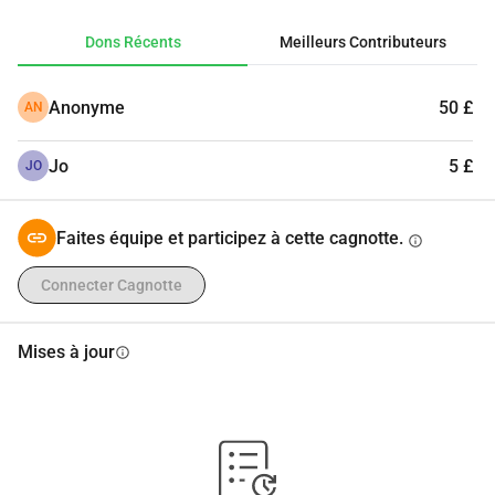
Dons Récents
Meilleurs Contributeurs
Anonyme
50 £
AN
Jo
5 £
JO
Faites équipe et participez à cette cagnotte.
info
Connecter Cagnotte
Mises à jour
info