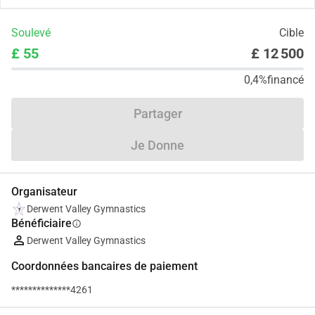
Soulevé
Cible
£ 55
£ 12 500
0,4%
financé
Partager
Je Donne
Organisateur
Derwent Valley Gymnastics
Bénéficiaire
info
Derwent Valley Gymnastics
Coordonnées bancaires de paiement
**************4261