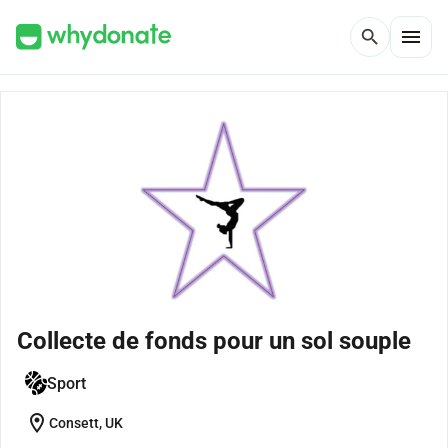
menu
search
Collecte de fonds pour un sol souple
Sport
location_on
Consett, UK