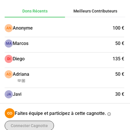
cet argent.
C'est ensemble que nous y arriverons.
Dons Récents
Meilleurs Contributeurs
Merci d'avance.
La Pirogue
Anonyme
100 €
AN
Marcos
50 €
MA
Diego
135 €
DI
Adriana
50 €
AD
🫶🏼
Javi
30 €
JA
Faites équipe et participez à cette cagnotte.
info
Connecter Cagnotte