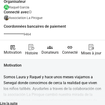
Organisateur
Raquel Garcia
Connecté avec
info
Association La Pirogue
Coordonnées bancaires de paiement
**************9464
source_notes
groups
link
Motivation
Donateurs
Connecté
Histoire
Mises à jour
Motivation
Somos Laura y Raquel y hace unos meses viajamos a 
Senegal donde conocimos de cerca la realidad que viven 
los niños talibés. Ayudarles a traves de la colaboración con 
la asociación La Pirogue cambió nuestra mirada de la 
realidad y ahora, queremos reforzar nuestro propósito de 
Lire la suite