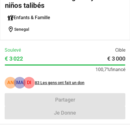
niños talibés
Enfants & Famille
location_on
Senegal
Soulevé
Cible
€ 3 022
€ 3 000
100,7%
financé
AN
MA
DI
83
Les gens ont fait un don
Partager
Je Donne