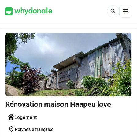
menu
search
Rénovation maison Haapeu love
Logement
location_on
Polynésie française