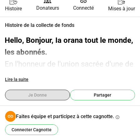
groups
link
Donateurs
Connecté
Histoire
Mises à jour
Histoire de la collecte de fonds
Hello, Bonjour, Ia orana tout le monde, 
les abonnés.
En l'honneur de l'union sacrée d'une de 
nos membres, HAAPEU LOVE, La Team 
Lire la suite
Pinpin D'Apenas organise une cagnotte 
Je Donne
Partager
pour la rénovation, l'extension et 
l'aménagement de sa maison. Pour 
Faites équipe et participez à cette cagnotte.
info
recevoir ses invités dans de bonnes 
Connecter Cagnotte
conditions, toutes commodités soient 