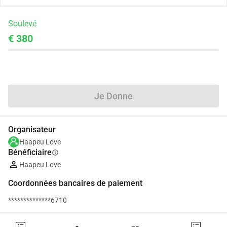
Soulevé
€ 380
Partager
Je Donne
Organisateur
Haapeu Love
Bénéficiaire
info
Haapeu Love
Coordonnées bancaires de paiement
**************6710