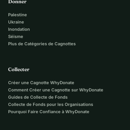
Donner
rénovation.Si vous avez des questions, 
Palestine
n'hésitez pas à poser.
Ukraine
Inondation
Prenez soin de vous.
Séisme
À tous, un grand merci.
Plus de Catégories de Cagnottes
Collecter
Créer une Cagnotte WhyDonate
Comment Créer une Cagnotte sur WhyDonate
Guides de Collecte de Fonds
Collecte de Fonds pour les Organisations
Pourquoi Faire Confiance à WhyDonate