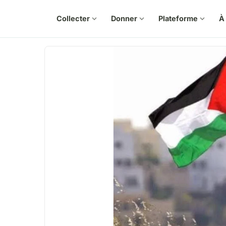
Collecter
expand_more
Donner
expand_more
Plateforme
expand_more
À