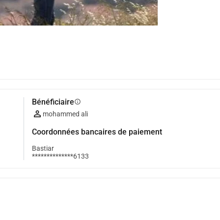
Bénéficiaire
info
mohammed ali
Coordonnées bancaires de paiement
Bastiar
**************6133