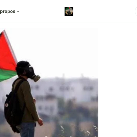
 propos
expand_more