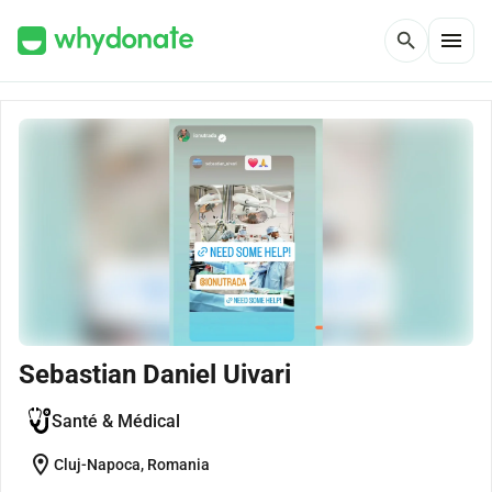
menu
search
Sebastian Daniel Uivari
Santé & Médical
location_on
Cluj-Napoca, Romania