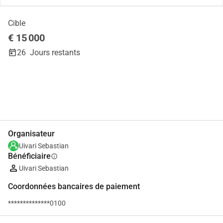
Cible
€ 15 000
26
Jours restants
Partager
Je Donne
Organisateur
Uivari Sebastian
Bénéficiaire
info
Uivari Sebastian
Coordonnées bancaires de paiement
**************0100