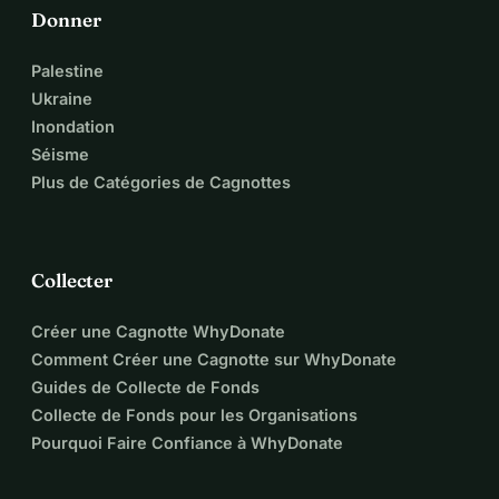
Sebastian-Daniel Uivari (Ron)
Donner
RO39 BREL 0006 3020 4948 0100
Palestine
Ukraine
Sebastian-Daniel Uivari (EUR)
Inondation
DE63202208000047638840
Séisme
BIC: SXPYDEHHXXX
Plus de Catégories de Cagnottes
Sebastian Daniel Uivari (GBR)
Numéro de compte : 47641408
Code de tri : 60-83-82
Collecter
Créer une Cagnotte WhyDonate
Comment Créer une Cagnotte sur WhyDonate
Guides de Collecte de Fonds
Collecte de Fonds pour les Organisations
Pourquoi Faire Confiance à WhyDonate