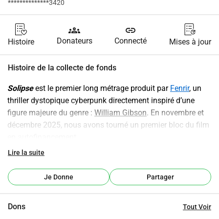
**************3420
groups
link
Donateurs
Connecté
Histoire
Mises à jour
Histoire de la collecte de fonds
Solipse
 est le premier long métrage produit par 
Fenrir
, un 
thriller dystopique cyberpunk directement inspiré d’une 
figure majeure du genre : 
William Gibson
. En novembre et 
décembre 2025, nous avons tourné un premier bloc du film 
en autofinancement.
Notre objectif était double : construire le décor central du 
Lire la suite
projet et produire les premières images du film afin de 
démontrer notre capacité à transformer une vision 
Je Donne
Partager
ambitieuse en réalité. Aujourd’hui, cette première étape est 
accomplie. Pour achever le projet, nous devons désormais 
Dons
Tout Voir
financer les deux prochains blocs de tournage.