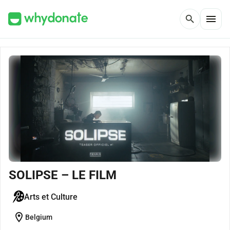
menu
search
SOLIPSE – LE FILM
Arts et Culture
location_on
Belgium