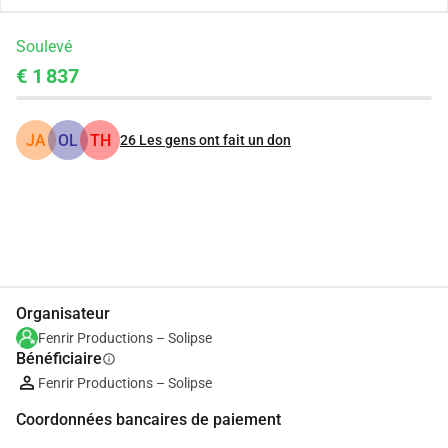
Soulevé
€ 1 837
JA
OL
TH
26
Les gens ont fait un don
Partager
Je Donne
Organisateur
Fenrir Productions – Solipse
Bénéficiaire
info
Fenrir Productions – Solipse
Coordonnées bancaires de paiement