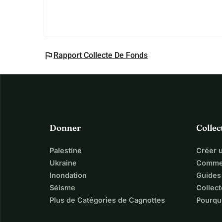
également un petit lapin à prendre soin de qui est
également destiné à pouvoir subvenir à ses besoin
toute gentillesse que vous pouvez offrir.
flag
Rapport Collecte De Fonds
Donner
Collec
Palestine
Créer 
Ukraine
Commen
Inondation
Guides
Séisme
Collect
Plus de Catégories de Cagnottes
Pourqu