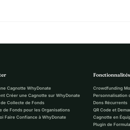
 notre priorité et que nous aimons, donc tout fonds serait 
s. Merci beaucoup d'avoir pris le temps de lire ceci et pour 
ter
Fonctionnalités
une Cagnotte WhyDonate
Crowdfunding Mo
t Créer une Cagnotte sur WhyDonate
Personnalisation
 de Collecte de Fonds
Dons Récurrents
e de Fonds pour les Organisations
QR Code et Dema
oi Faire Confiance à WhyDonate
Cagnotte en Équi
Plugin de Formula