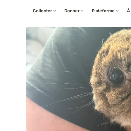
Collecter
expand_more
Donner
expand_more
Plateforme
expand_more
À