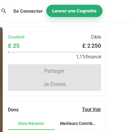
search
Se Connecter
Lancer une Cagnotte
Soulevé
Cible
£ 25
£ 2 250
1,1%
financé
Partager
Je Donne
Tout Voir
Dons
Dons Récents
Meilleurs Contributeurs