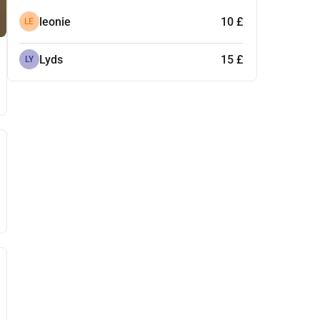
leonie
10 £
LE
Lyds
15 £
LY