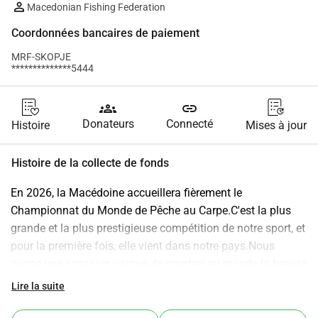
Macedonian Fishing Federation
Coordonnées bancaires de paiement
MRF-SKOPJE
**************5444
groups
link
Donateurs
Connecté
Histoire
Mises à jour
Histoire de la collecte de fonds
En 2026, la Macédoine accueillera fièrement le 
Championnat du Monde de Pêche au Carpe.C'est la plus 
grande et la plus prestigieuse compétition de notre sport, et 
pour la première fois, elle vient dans notre pays.Nous 
avons une occasion unique de montrer au monde la beauté 
de nos eaux, notre nature, notre hospitalité et notre passion 
Lire la suite
pour la pêche.Mais pour faire de cet événement un 
véritable événement de classe mondiale nous avons besoin 