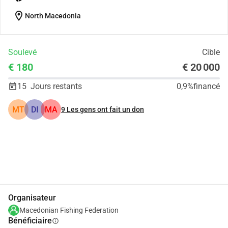
location_on
North Macedonia
Soulevé
Cible
€ 180
€ 20 000
15
Jours restants
0,9%
financé
MT
DI
MA
9
Les gens ont fait un don
Partager
Je Donne
Organisateur
Macedonian Fishing Federation
Bénéficiaire
info