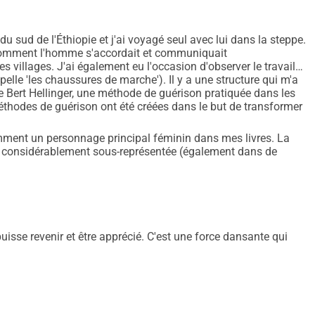
era augmenté et
u sud de l'Éthiopie et j'ai voyagé seul avec lui dans la steppe.
 comment l'homme s'accordait et communiquait
vez me contacter
 villages. J'ai également eu l'occasion d'observer le travail
ppelle 'les chaussures de marche'). Il y a une structure qui m'a
e Bert Hellinger, une méthode de guérison pratiquée dans les
éthodes de guérison ont été créées dans le but de transformer
utenir cela et j'attends
emment un personnage principal féminin dans mes livres. La
e considérablement sous-représentée (également dans de
isse revenir et être apprécié. C'est une force dansante qui