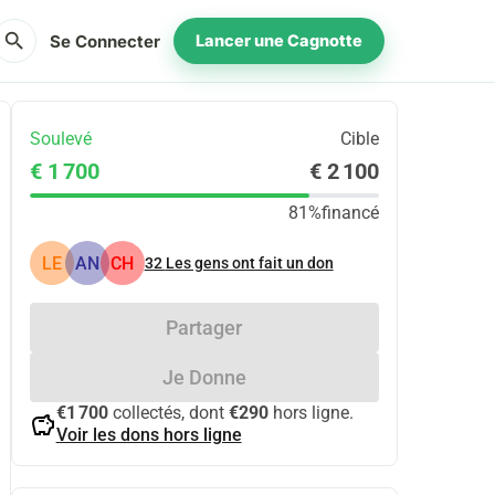
search
Se Connecter
Lancer une Cagnotte
Soulevé
Cible
€ 1 700
€ 2 100
81%
financé
LE
AN
CH
32
Les gens ont fait un don
Partager
Je Donne
€1 700
collectés, dont
€290
hors ligne.
savings
Voir les dons hors ligne