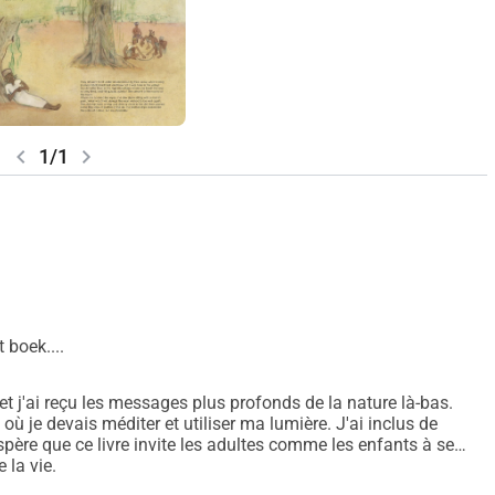
à un échange entre le parent et
s et une meilleure compréhension du monde extérieur. 
chevron_left
chevron_right
1/1
 . Je vise une
primerie utilise de l'encre à base de plantes
n CO2.
glais en Éthiopie
 boek....
 et j'ai reçu les messages plus profonds de la nature là-bas.
ù je devais méditer et utiliser ma lumière. J'ai inclus de
père que ce livre invite les adultes comme les enfants à se
 la vie.