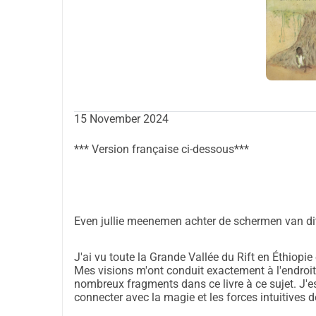
à eux-mêmes pendant un moment. Le livre invite 
l'enfant, un contact plus profond avec eux-même
C'est ce pour quoi je me bats ! Et vous ?
Planification :
°
Novembre 2024
Collecte de fonds pour l'impression du livre.
15 November 2024
°
Décembre 2024 - Janvier 2025
Impression du livre chez l'imprimerie Zwart op wit
*** Version française ci-dessous***
édition respectueuse de l'environnement. Cette im
et du papier durable, et possède le label neutre e
°Janvier-Février 2025
Début de la distribution du livre en amharique/an
Even jullie meenemen achter de schermen van dit
° À partir de mars 2025
La version néerlandaise sera publiée !
J'ai vu toute la Grande Vallée du Rift en Éthiopie
Mes visions m'ont conduit exactement à l'endroit o
nombreux fragments dans ce livre à ce sujet. J'es
Estimation des coûts
connecter avec la magie et les forces intuitives de
Coût d'impression : 2100 euros