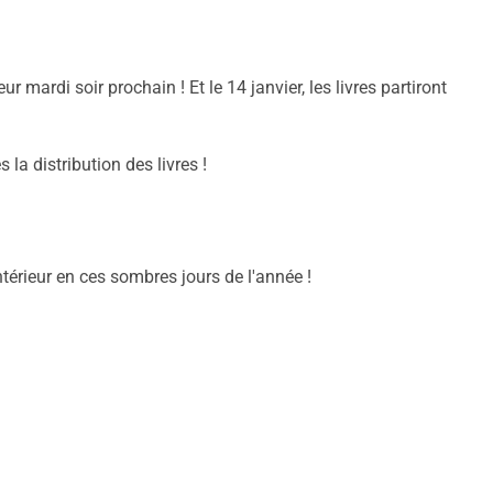
r mardi soir prochain ! Et le 14 janvier, les livres partiront
a
la distribution des livres !
vez me contacter
térieur en ces sombres jours de l'année !
enir cela et j'attends
ers cela !
 éthiopien Néala & la corne de paix 