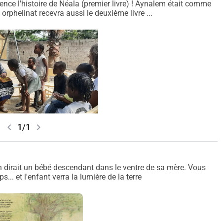
langue maternelle. Un livre peut
ence l'histoire de Néala (premier livre) ! Aynalem était comme
t orphelinat recevra aussi le deuxième livre ...
en préparation ! L'histoire
es. Maintenant, il me reste à trouver
ce financier pour l'impression du
 distribution du
ns les zones rurales, les écoles et
thiopie jusqu'à la tribu Tsemay dans le sud. 
ures et modes de vie. Enfin, elle rencontre 
chevron_left
chevron_right
1/1
la corne de
. On dirait un bébé descendant dans le ventre de sa mère. Vous
... et l'enfant verra la lumière de la terre
-enfant peuvent être ensemble,
re ou sous une couverture sur le lit !
leur monde ensemble et revenir