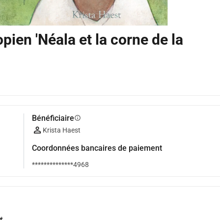
opien 'Néala et la corne de la
Bénéficiaire
info
Krista Haest
Coordonnées bancaires de paiement
**************4968
*