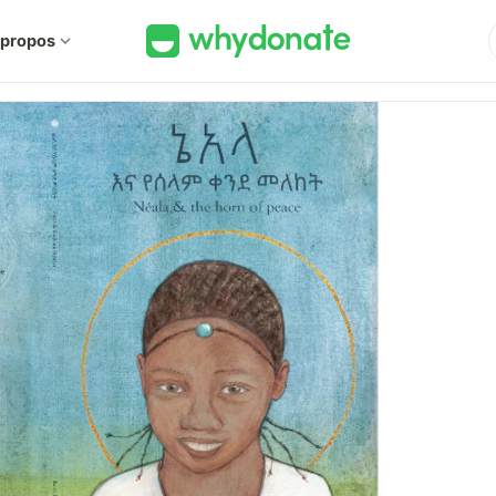
 propos
expand_more