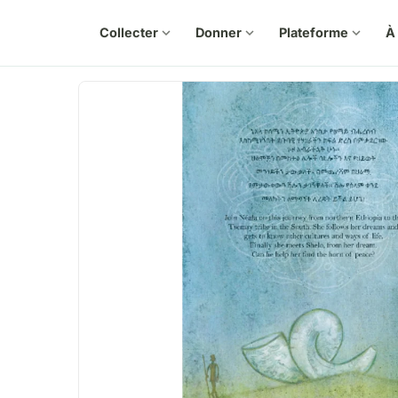
Collecter
expand_more
Donner
expand_more
Plateforme
expand_more
À