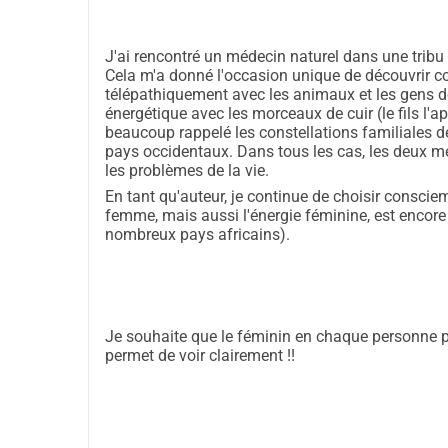
S'il y a plus de parrainage, le tirage des livres s
plus d'enfants pourront lire !
J'ai rencontré un médecin naturel dans une tribu d
Cela m'a donné l'occasion unique de découvrir
Si vous souhaitez plus d'informations, vous pou
télépathiquement avec les animaux et les gens des
Krista Haest : jethym@gmail.com
énergétique avec les morceaux de cuir (le fils l'a
beaucoup rappelé les constellations familiales d
pays occidentaux. Dans tous les cas, les deux m
Je vous remercie énormément si vous souhaitez so
les problèmes de la vie.
avec impatience une collaboration positive !
En tant qu'auteur, je continue de choisir consci
femme, mais aussi l'énergie féminine, est encor
Avec affection,
nombreux pays africains).
Krista
Je souhaite que le féminin en chaque personne pu
permet de voir clairement !!