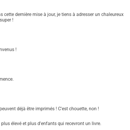
dans la nature ou sous une couverture sur le
ravers une histoire, ouvrir leur monde
ans cette dernière mise à jour, je tiens à adresser un chaleureux
ent. Le livre invite à un échange
super !
plus profond avec eux-mêmes et une meilleure
ux livres. Ce livre
nvenus !
mmence.
 livre sera
éerlandais
t'. Je
peuvent déjà être imprimés ! C'est chouette, non !
 Cette imprimerie utilise
e, et possède le label neutre en CO2.
lus élevé et plus d'enfants qui recevront un livre.