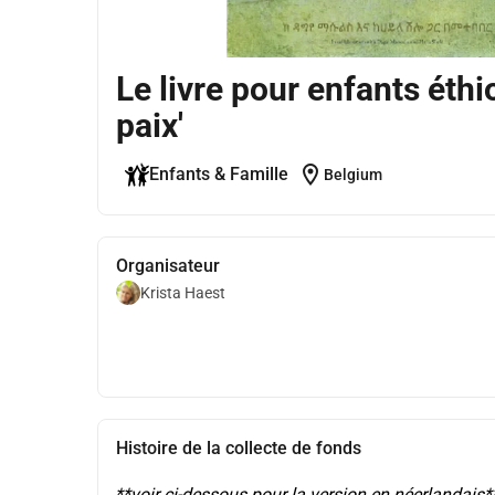
Le livre pour enfants éthi
paix'
location_on
Enfants & Famille
Belgium
Organisateur
Krista Haest
Histoire de la collecte de fonds
**voir ci-dessous pour la version en néerlandais*