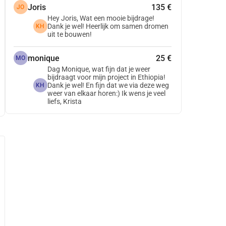
Joris
135 €
JO
Hey Joris, Wat een mooie bijdrage!
Dank je wel! Heerlijk om samen dromen
KH
uit te bouwen!
monique
25 €
MO
Dag Monique, wat fijn dat je weer
bijdraagt voor mijn project in Ethiopia!
Dank je wel! En fijn dat we via deze weg
KH
weer van elkaar horen:) Ik wens je veel
liefs, Krista