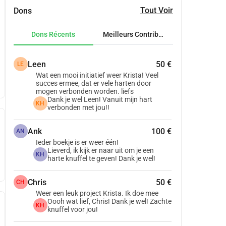
Tout Voir
Dons
Dons Récents
Meilleurs Contributeurs
Leen
50 €
LE
Wat een mooi initiatief weer Krista! Veel
succes ermee, dat er vele harten door
mogen verbonden worden. liefs
Dank je wel Leen! Vanuit mijn hart
KH
verbonden met jou!!
Ank
100 €
AN
Ieder boekje is er weer één!
Lieverd, ik kijk er naar uit om je een
KH
harte knuffel te geven! Dank je wel!
Chris
50 €
CH
Weer een leuk project Krista. Ik doe mee
Oooh wat lief, Chris! Dank je wel! Zachte
KH
knuffel voor jou!