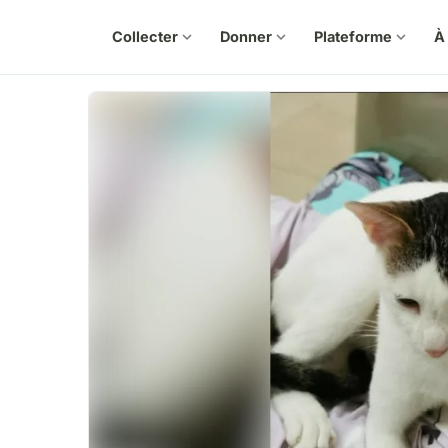
Collecter
expand_more
Donner
expand_more
Plateforme
expand_more
À