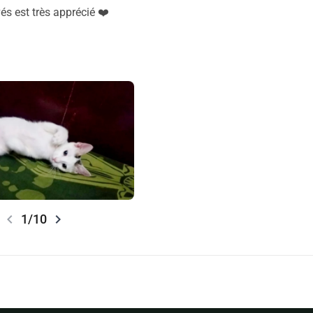
s est très apprécié ❤️
chevron_left
chevron_right
1/10