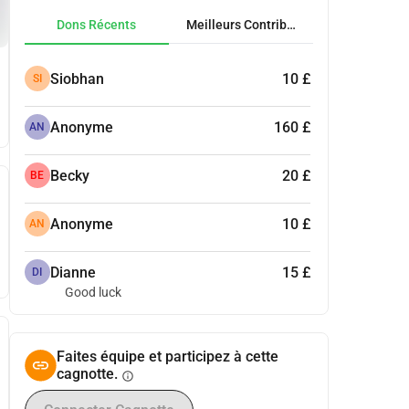
Dons Récents
Meilleurs Contributeurs
Siobhan
10 £
SI
Anonyme
160 £
AN
Becky
20 £
BE
Anonyme
10 £
AN
Dianne
15 £
DI
Good luck
Faites équipe et participez à cette
cagnotte.
info