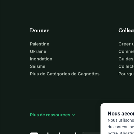
Donner
Collec
Palestine
Créer 
Ukraine
Commen
Inondation
Guides
Séisme
Collect
Plus de Catégories de Cagnottes
Pourqu
Nous accor
expand_more
Plus de ressources
Nous utilisons
du contenu per
notre utilisat