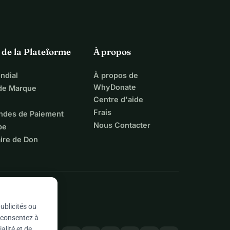
 de la Plateforme
À propos
ndial
À propos de
WhyDonate
 de Marque
Centre d'aide
Frais
ndes de Paiement
Nous Contacter
pe
ire de Don
ublicités ou
s consentez à
alité et de