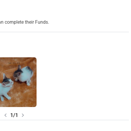
an complete their Funds.
chevron_left
chevron_right
1/1