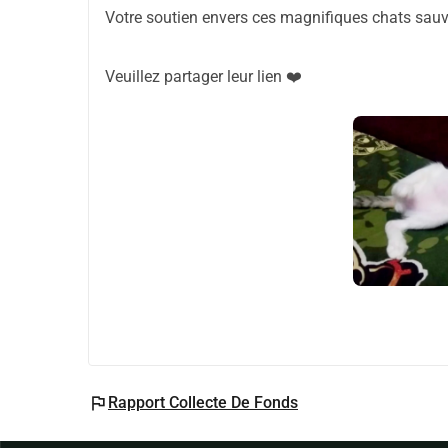
Votre soutien envers ces magnifiques chats sauvé
Veuillez partager leur lien ❤️
flag
Rapport Collecte De Fonds