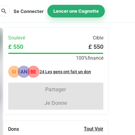
search
Se Connecter
Lancer une Cagnotte
Soulevé
Cible
£ 550
£ 550
100%
financé
SI
AN
BE
24
Les gens ont fait un don
Partager
Je Donne
Tout Voir
Dons