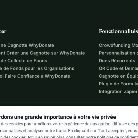
ter
Fonctionnalités
une Cagnotte WhyDonate
Crowdfunding Mo
t Créer une Cagnotte sur WhyDonate
Personnalisation
 de Collecte de Fonds
Dons Récurrents
e de Fonds pour les Organisations
QR Code et Dema
oi Faire Confiance à WhyDonate
Cagnotte en Équi
Plugin de Formula
Intégration Zapier
dons une grande importance à votre vie privée
 des cookies pour améliorer votre expérience de navigation, diffuser des p
sonnalisés et analyser notre trafic. En cliquant sur "Tout accepter", vou
ion des cookies. Pour en savoir plus, consultez notre
politique de confidenti