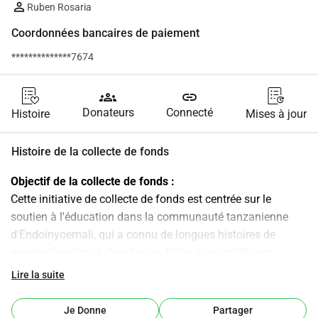
Ruben Rosaria
Coordonnées bancaires de paiement
**************7674
groups
link
Donateurs
Connecté
Histoire
Mises à jour
Histoire de la collecte de fonds
Objectif de la collecte de fonds :
Cette initiative de collecte de fonds est centrée sur le 
soutien à l'éducation dans la communauté tanzanienne 
d'Endoinyoemali, qui a connu de longues histoires de 
marginalisation et d'exclusion. Votre don contribuera 
directement au financement de la construction des 
Lire la suite
infrastructures de classe de l'école maternelle Montessori 
d'Endoinyoemali en Tanzanie. Consultez la section 
Je Donne
Partager