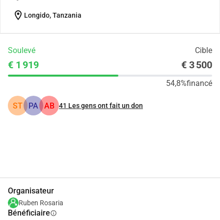
location_on
Longido, Tanzania
Soulevé
Cible
€ 1 919
€ 3 500
54,8%
financé
ST
PA
AB
41
Les gens ont fait un don
Partager
Je Donne
Organisateur
Ruben Rosaria
Bénéficiaire
info