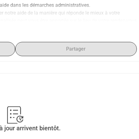
ide dans les démarches administratives.
 notre aide de la manière qui réponde le mieux à votre 
alisée peut vous être apportée sur le lieu de votre rendez-vous 
xtérieures.
 Neuve et des villes proches.
Partager
 jour arrivent bientôt.