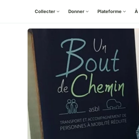
Collecter
expand_more
Donner
expand_more
Plateforme
expand_more
À