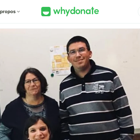
 propos
expand_more