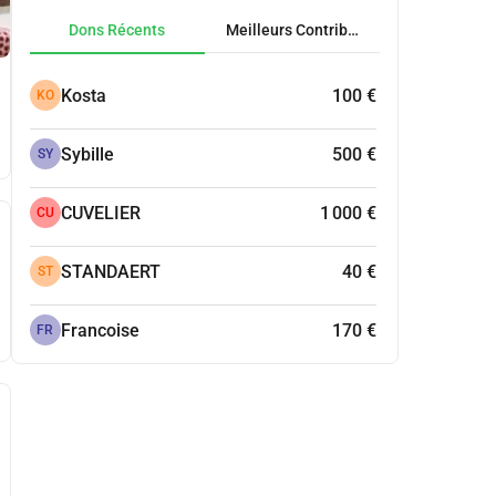
Dons Récents
Meilleurs Contributeurs
Kosta
100 €
KO
Sybille
500 €
SY
CUVELIER
1 000 €
CU
STANDAERT
40 €
ST
Francoise
170 €
FR