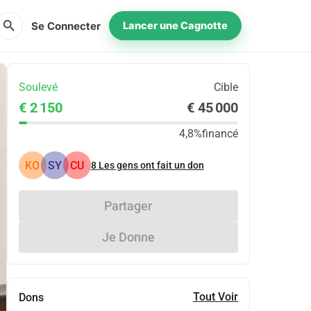
search
Se Connecter
Lancer une Cagnotte
Soulevé
Cible
€ 2 150
€ 45 000
4,8%
financé
KO
SY
CU
8
Les gens ont fait un don
Partager
Je Donne
Tout Voir
Dons