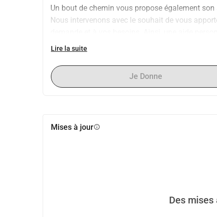
Un bout de chemin vous propose également son a
Nous intervenons avec le souhait de vous apporter
demande et à vos besoins. Ainsi, une aide personn
médical, lors de vos courses ou de vos activités e
Lire la suite
Ces services sont proposés à partir de Louvain La
Je Donne
Mises à jour
info
Des mises à