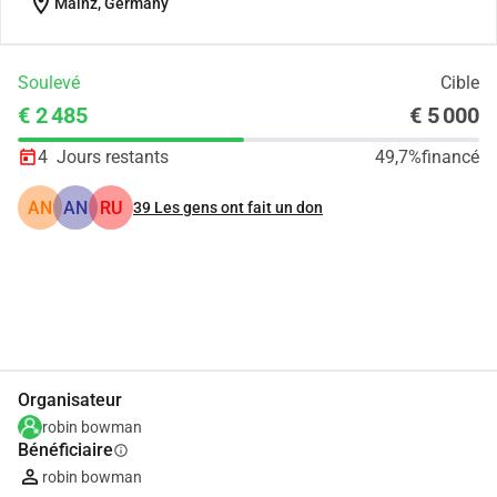
location_on
Mainz, Germany
Soulevé
Cible
€ 2 485
€ 5 000
4
Jours restants
49,7%
financé
AN
AN
RU
39
Les gens ont fait un don
Partager
Je Donne
Organisateur
robin bowman
Bénéficiaire
info
robin bowman