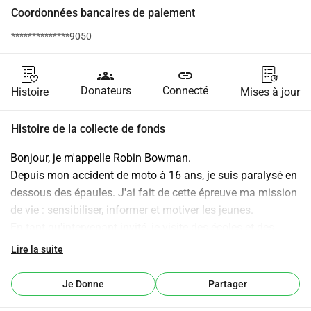
Coordonnées bancaires de paiement
**************9050
groups
link
Donateurs
Connecté
Histoire
Mises à jour
Histoire de la collecte de fonds
Bonjour, je m'appelle Robin Bowman.
Depuis mon accident de moto à 16 ans, je suis paralysé en 
dessous des épaules. J'ai fait de cette épreuve ma mission 
de vie : sensibiliser, informer et motiver les jeunes.
En tant qu'intervenant invité, je visite des écoles et des 
institutions en Rhénanie-Palatinat et en Hesse. Je donne 
Lire la suite
des conférences vivantes et authentiques sur la vie avec 
une paralysie, l'autonomie en fauteuil roulant et le 
Je Donne
Partager
handicap au quotidien. Un moment fort est mon rôle de 