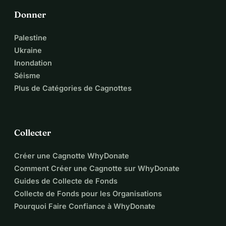
Virement bancaire IBAN : DE61551900000409729050
Donner
Carte de crédit
Merci du fond du cœur
, de devenir partie prenante de cette 
Palestine
mission importante. Ensemble, nous apporterons plus 
Ukraine
d'information, de sensibilisation et de motivation dans les 
Inondation
écoles et peut-être même sauver des vies.
Séisme
 Robin Bowman
Plus de Catégories de Cagnottes
Instagram : @robin._bowman
Site web : robin-bowman.de
ps. Sur la plateforme, vous n'avez pas à payer, au lieu de 
cela, je donne 3 % de plus
Collecter
Créer une Cagnotte WhyDonate
Comment Créer une Cagnotte sur WhyDonate
Guides de Collecte de Fonds
Collecte de Fonds pour les Organisations
Pourquoi Faire Confiance à WhyDonate