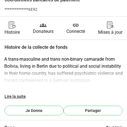
**************6E92
groups
link
Donateurs
Connecté
Histoire
Mises à jour
Histoire de la collecte de fonds
A trans-masculine and trans non-binary camarade from 
Bolivia, living in Berlin due to political and social instability 
in their home country, has suffered psychiatric violence and 
forced confinement in a German institution.
They urgently need help covering €4500 in medical bills 
Lire la suite
and debts by the end of February.
Je Donne
Partager
This fundraiser supports a vulnerable person harmed by 
oppressive institutions and unjust systems, while showing 