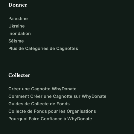
ihrem Heimatland in Berlin lebt, hat psychiatrische Gewalt 
Donner
und Zwangseinweisung in einer deutschen Einrichtung 
Palestine
erfahren.
Ukraine
Inondation
Sie benötigt dringend Unterstützung, um 4500 € für 
Séisme
medizinische Kosten und Schulden bis Ende Februar zu 
Plus de Catégories de Cagnottes
decken.
Diese Spendenaktion sie unterstützt eine verletzliche 
Person, die durch unterdrückerische Institutionen und 
Collecter
ungerechte Systeme geschädigt wurde, und zeigt, dass 
Solidarität Pflege, Würde und Hoffnung zurückbringen 
Créer une Cagnotte WhyDonate
kann.
Comment Créer une Cagnotte sur WhyDonate
Guides de Collecte de Fonds
💛 Jeder Beitrag zählt, selbst das Teilen dieser Kampagne 
Collecte de Fonds pour les Organisations
macht bereits einen großen Unterschied 🌿
Pourquoi Faire Confiance à WhyDonate
Vielen Dank für eure Großzügigkeit, Aufmerksamkeit und 
fürs Teilen dieser Nachricht 🙏