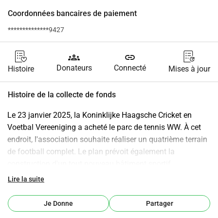
Coordonnées bancaires de paiement
**************9427
groups
link
Donateurs
Connecté
Histoire
Mises à jour
Histoire de la collecte de fonds
Le 23 janvier 2025, la Koninklijke Haagsche Cricket en 
Voetbal Vereeniging a acheté le parc de tennis WW. À cet 
endroit, l'association souhaite réaliser un quatrième terrain 
de football complet. Le plan prévoit également la 
construction d'un tout nouveau bâtiment sportif 
multifonctionnel avec une salle de fitness, une salle de 
Lire la suite
judo, un hall de padel (où les courts intérieurs et extérieurs 
actuels seront réunis), des vestiaires et des toilettes sur le 
Je Donne
Partager
site de l'actuel bâtiment de squash et de l'actuel hall de 