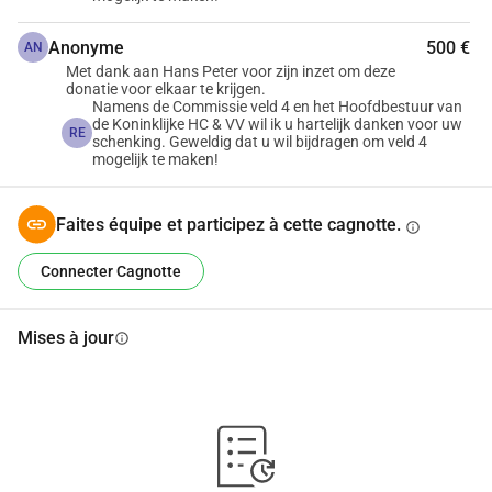
Anonyme
500 €
AN
Met dank aan Hans Peter voor zijn inzet om deze
donatie voor elkaar te krijgen.
Namens de Commissie veld 4 en het Hoofdbestuur van
de Koninklijke HC & VV wil ik u hartelijk danken voor uw
RE
schenking. Geweldig dat u wil bijdragen om veld 4
mogelijk te maken!
Faites équipe et participez à cette cagnotte.
info
Connecter Cagnotte
Mises à jour
info