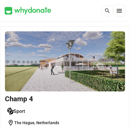
menu
search
Champ 4
Sport
location_on
The Hague, Netherlands