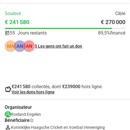
Soulevé
Cible
€ 241 580
€ 270 000
55
Jours restants
89,5%
financé
MA
AN
AN
5
Les gens ont fait un don
Partager
Je Donne
€241 580
collectés, dont
€239000
hors ligne.
savings
Voir les dons hors ligne
Organisateur
Roeland Engelen
Bénéficiaire
info
Koninklijke Haagsche Cricket en Voetbal Vereeniging