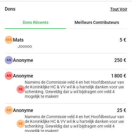
padel, ainsi qu'une modification et une extension de la 
Dons
Tout Voir
maison des membres avec des vérandas, une terrasse 
rénovée et de l'espace pour l'accueil périscolaire.
Dons Récents
Meilleurs Contributeurs
Grâce à des années d'épargne, des donateurs et prêteurs 
généreux, ainsi qu'à des subventions de la municipalité et 
Mats
5 €
MA
de l'État, nous avons déjà fait un grand pas en avant. Pour 
Jooooo
réaliser complètement le plan, nous avons encore besoin 
d'un dernier coup de pouce.  Depuis presque 130 ans, les 
Anonyme
250 €
AN
membres construisent ensemble notre association. Cette 
fois encore, nous espérons le soutien de nos membres et 
Anonyme
1 800 €
AN
amis du club. Aidez-nous en donnant le dernier coup de 
Namens de Commissie veld 4 en het Hoofdbestuur van
pouce !
de Koninklijke HC & VV wil ik u hartelijk danken voor uw
RE
schenking. Geweldig dat u wil bijdragen om veld 4
mogelijk te maken!
Anonyme
25 €
AN
Namens de Commissie veld 4 en het Hoofdbestuur van
de Koninklijke HC & VV wil ik u hartelijk danken voor uw
RE
schenking. Geweldig dat u wil bijdragen om veld 4
mogelijk te maken!