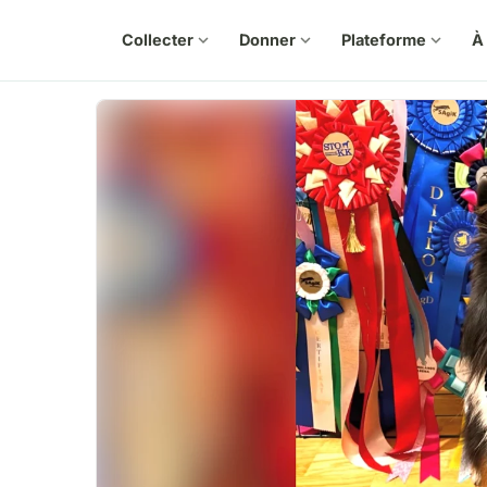
Collecter
expand_more
Donner
expand_more
Plateforme
expand_more
À