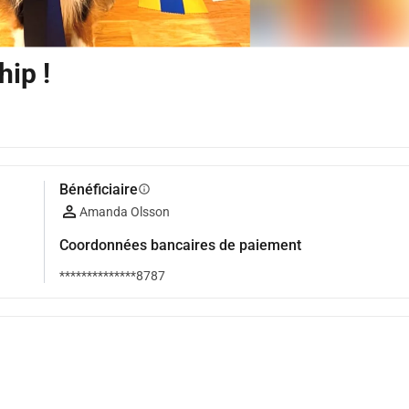
hip !
Bénéficiaire
info
Amanda Olsson
Coordonnées bancaires de paiement
**************8787