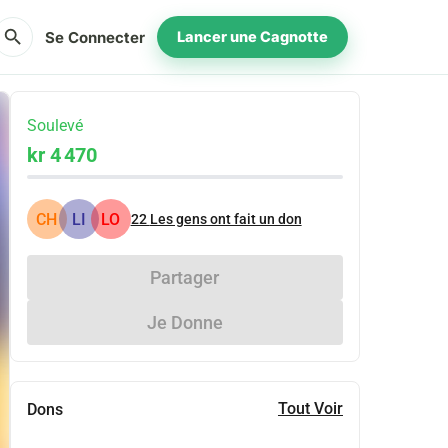
search
Se Connecter
Lancer une Cagnotte
Soulevé
kr 4 470
CH
LI
LO
22
Les gens ont fait un don
Partager
Je Donne
Tout Voir
Dons