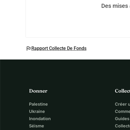
Des mises à
flag
Rapport Collecte De Fonds
Donner
Collec
Palestine
Créer 
Ukraine
Commen
Inondation
Guides
Séisme
Collect