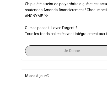
Chip a été atteint de polyarthrite aiguë et est act
soutenons Amanda financièrement ! Chaque petit
ANONYME 🩷
Que se passe-t-il avec l'argent ?
Tous les fonds collectés vont intégralement aux f
Je Donne
Mises à jour
info