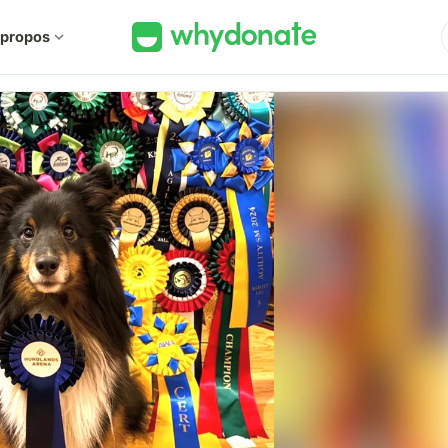
 propos
expand_more