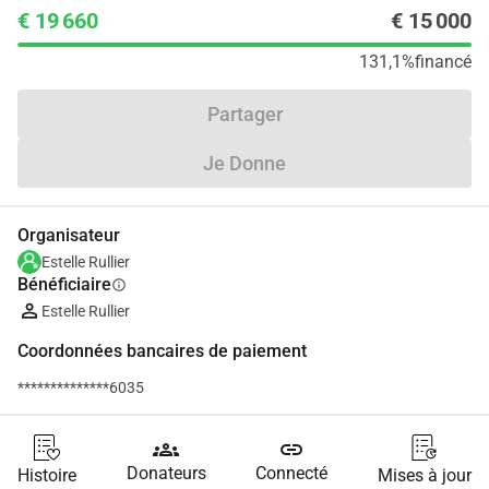
€ 19 660
€ 15 000
131,1%
financé
Partager
Je Donne
Organisateur
Estelle Rullier
Bénéficiaire
info
Estelle Rullier
Coordonnées bancaires de paiement
**************6035
groups
link
Donateurs
Connecté
Histoire
Mises à jour