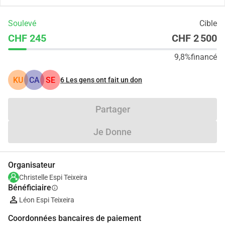
Soulevé
Cible
CHF 245
CHF 2 500
9,8%
financé
KU
CA
SE
6
Les gens ont fait un don
Partager
Je Donne
Organisateur
Christelle Espi Teixeira
Bénéficiaire
info
Léon Espi Teixeira
Coordonnées bancaires de paiement