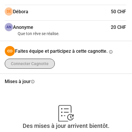
Débora
50 CHF
DÉ
Anonyme
20 CHF
AN
Que ton rêve se réalise.
Faites équipe et participez à cette cagnotte.
info
Connecter Cagnotte
Mises à jour
info
Des mises à jour arrivent bientôt.