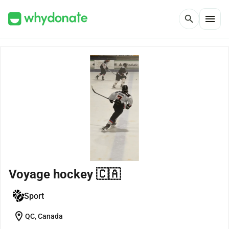
menu
search
Voyage hockey 🇨🇦
Sport
location_on
QC, Canada