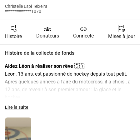
Christelle Espi Teixeira
**************1070
groups
link
Donateurs
Connecté
Histoire
Mises à jour
Histoire de la collecte de fonds
Aidez Léon à réaliser son rêve
 🇨🇦
Léon, 13 ans, est passionné de hockey depuis tout petit. 
Après quelques années à faire du motocross, il a choisi, à 
12 ans, de revenir à son premier amour : la glace et le 
hockey.
Aujourd’hui, une opportunité incroyable s’offre à lui : partir 
Lire la suite
en février 2026 avec son équipe pour un séjour de dix jours 
à Montréal, où ils participeront à plusieurs tournois.
Mais pour que ce rêve devienne réalité, nous avons besoin 
d’un coup de pouce pour financer son billet d’avion et 