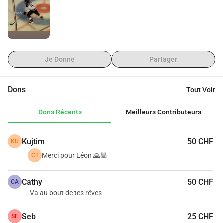
l’aider à couvrir les frais sur place.
Chaque don, même le plus petit, compte énormément.
En soutenant Léon, vous l’aidez à vivre une expérience 
unique et inoubliable.
Merci de tout cœur pour votre générosité !
Je Donne
Partager
Dons
Tout Voir
Dons Récents
Meilleurs Contributeurs
Kujtim
50 CHF
KU
Merci pour Léon 🙏🏼
CT
Cathy
50 CHF
CA
Va au bout de tes rêves
Seb
25 CHF
SE