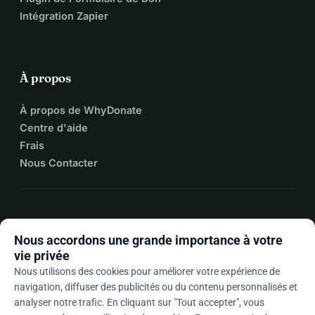
Intégration Zapier
À propos
À propos de WhyDonate
Centre d'aide
Frais
Nous Contacter
expand_more
Plus de ressources
Nous accordons une grande importance à votre
vie privée
Nous utilisons des cookies pour améliorer votre expérience de
navigation, diffuser des publicités ou du contenu personnalisés et
arrow_drop_down
Fr
analyser notre trafic. En cliquant sur "Tout accepter", vous