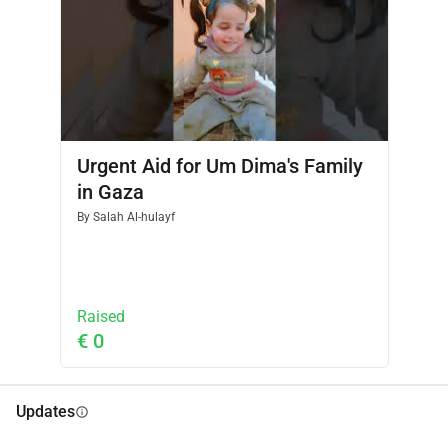
Urgent Aid for Um Dima's Family
in Gaza
By
Salah Al-hulayf
Raised
€ 0
Updates
info