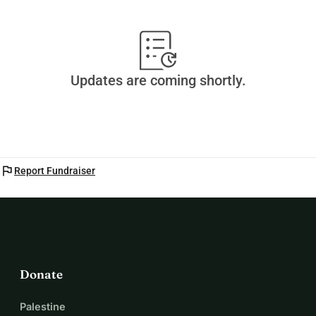
Updates are coming shortly.
flag
Report Fundraiser
Donate
Palestine