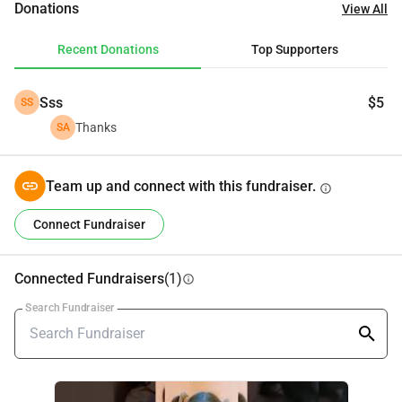
Donations
View All
Recent Donations
Top Supporters
Sss
$5
SS
Thanks
SA
Team up and connect with this fundraiser.
info
Connect Fundraiser
Connected Fundraisers
(1)
info
Search Fundraiser