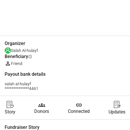
Share
Donate
Organizer
Salah Al-hulayf
Beneficiary
info
Friend
Payout bank details
salah al-hulayf
**************4461
groups
link
Donors
Connected
Story
Updates
Fundraiser Story