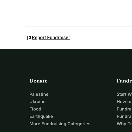
flag
Report Fundraiser
Donate
Fundr
Palestine
Start 
Ukraine
How to
Flood
Fundra
Earthquake
Fundrai
More Fundraising Categories
Why Tr