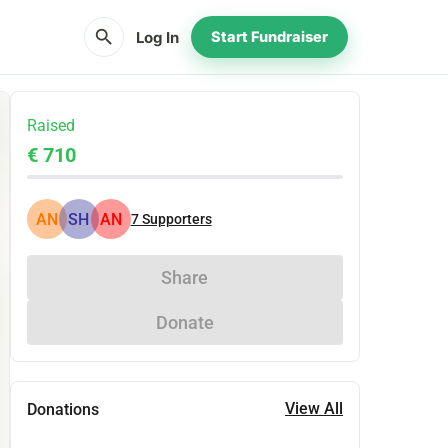
search
Log In
Start Fundraiser
Raised
€ 710
AN
SH
AN
7
Supporters
Share
Donate
View All
Donations