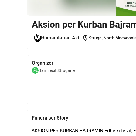
Aksion per Kurban Bajra
location_on
Humanitarian Aid
Struga, North Macedoni
Organizer
Bamiresit Strugane
Fundraiser Story
AKSION PËR KURBAN BAJRAMIN Edhe këtë vit, Sh