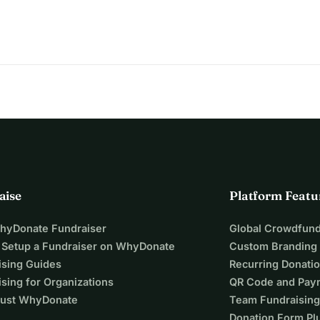
aise
Platform Featu
WhyDonate Fundraiser
Global Crowdfund
 Setup a Fundraiser on WhyDonate
Custom Branding
ising Guides
Recurring Donati
sing for Organizations
QR Code and Pay
ust WhyDonate
Team Fundraising
Donation Form Pl