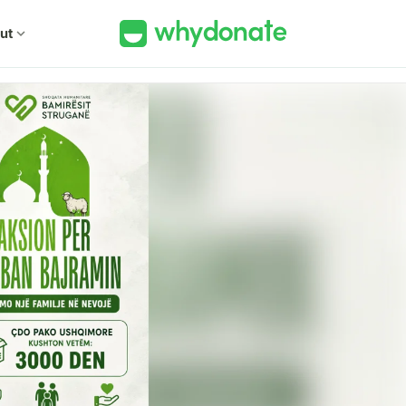
ut
expand_more