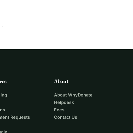
res
About
ing
About WhyDonate
Helpdesk
ons
Fees
ment Requests
Contact Us
ugin