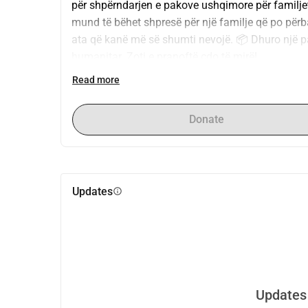
për shpërndarjen e pakove ushqimore për familje
mund të bëhet shpresë për një familje që po përbal
ata që kanë më së shumti nevojë. 📦 Dhuro një pak
humanitar. Zoti e pranoftë çdo të mirë!
Read more
Donate
Updates
info
Updates 