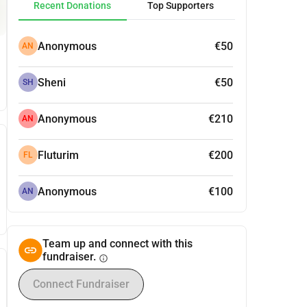
Recent Donations
Top Supporters
Anonymous
€50
AN
Sheni
€50
SH
Anonymous
€210
AN
Fluturim
€200
FL
Anonymous
€100
AN
Team up and connect with this
fundraiser.
info
Connect Fundraiser