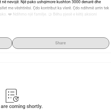
t në nevojë. Një pako ushqimore kushton 3000 denarë dhe 
let me vështirësi. Çdo kontribut ka vlerë. Çdo ndihmë arrin tek 
o. ❤️ Ndihmo një familje. 🤝 Bëhu pjesë e këtij aksioni 
Share
are coming shortly.