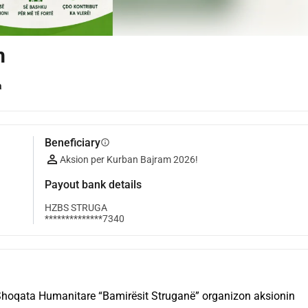
m
a
Beneficiary
info
Aksion per Kurban Bajram 2026!
Payout bank details
HZBS STRUGA
**************7340
oqata Humanitare “Bamirësit Struganë” organizon aksionin 