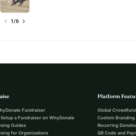
chevron_left
chevron_right
1/6
aise
Platform Featu
WhyDonate Fundraiser
Global Crowdfund
 Setup a Fundraiser on WhyDonate
Custom Branding
ising Guides
Recurring Donati
sing for Organizations
QR Code and Pay