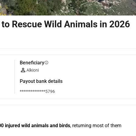
n to Rescue Wild Animals in 2026
Beneficiary
info
Alkioni
Payout bank details
**************5796
0 injured wild animals and birds
, returning most of them 