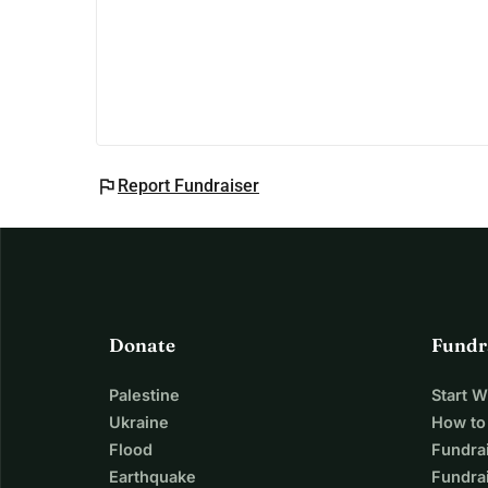
flag
Report Fundraiser
Donate
Fundr
Palestine
Start 
Ukraine
How to
Flood
Fundra
Earthquake
Fundrai