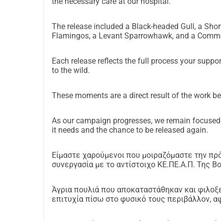
the necessary care at our hospital.
Τα πιο πολλά αναρρώνουν και πετούν ελεύθερ
Όσα όχι, παραμένουν υπό δια βίου φροντίδα, 
πο
The release included a Black-headed Gull, a Shor
επιστροφής στην φύση
, μένουν πάντα προστατ
Flamingos, a Levant Sparrowhawk, and a Comm
Σήμερα, η Αλκυόνη χρειάζεται υποστήριξη για 
Each release reflects the full process your suppor
Τι Πετυχαίνετε με την Δωρεά σας
to the wild.
Κάθε συνεισφορά καλύπτει μια πραγματική ανά
• 
€50
 ταΐζουν και φροντίζουν ένα μικρό πουλί 
These moments are a direct result of the work be
• 
€70
 καθιστούν δυνατή την απελευθέρωση ενό
• 
€100
 υποστηρίζουν τη φροντίδα ενός μεγαλύ
As our campaign progresses, we remain focused o
it needs and the chance to be released again.
• 
€120
 χρηματοδοτούν μια σωτήρια χειρουργι
• 
€200
 καλύπτουν οκτώ μήνες θεραπείας για έ
Είμαστε χαρούμενοι που μοιραζόμαστε την π
συνεργασία με το αντίστοιχο ΚΕ.ΠΕ.Α.Π. Της Β
Με τη δωρεά σας, γίνεστε μέρος κάθε διάσωσ
Για να μάθετε περισσότερα για την προσπάθεια
Άγρια πουλιά που αποκαταστάθηκαν και φιλοξ
επιτυχία πίσω στο φυσικό τους περιβάλλον, α