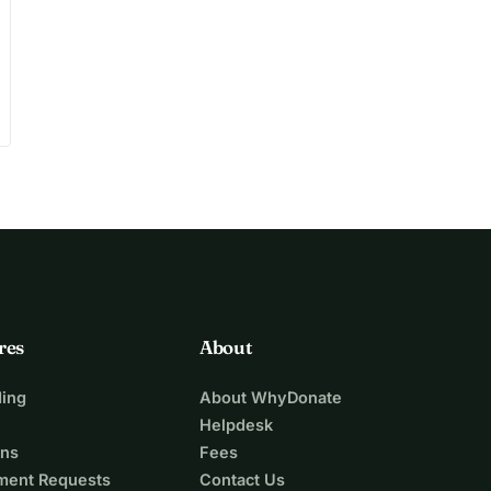
res
About
ing
About WhyDonate
Helpdesk
ons
Fees
ment Requests
Contact Us