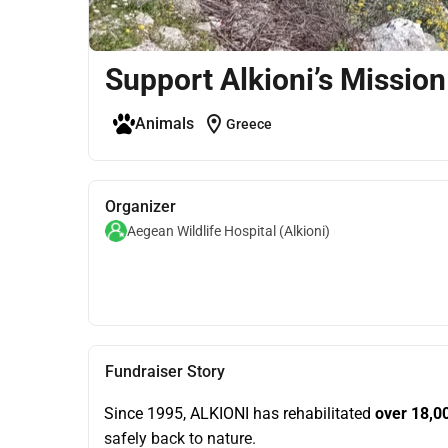
Support Alkioni’s Missio
location_on
Animals
Greece
Organizer
Aegean Wildlife Hospital (Alkioni)
Fundraiser Story
Since 1995, ALKIONI has rehabilitated 
over 18,00
safely back to nature.