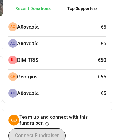
Recent Donations
Top Supporters
Αθανασία
€5
ΑΘ
Αθανασία
€5
ΑΘ
DIMITRIS
€50
DI
Georgios
€55
GE
Αθανασία
€5
ΑΘ
Team up and connect with this
fundraiser.
info
Connect Fundraiser