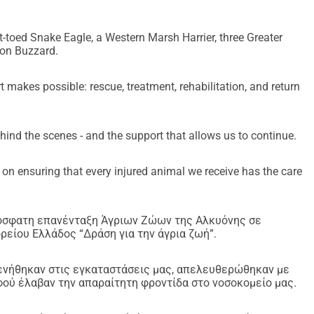
α.
τέ κανένα δεν υποβάλλεται σε ευθανασία λόγω αδυναμίας 
t-toed Snake Eagle, a Western Marsh Harrier, three Greater
ευμένα.
on Buzzard.
να συνεχίσει την αποστολή της μέχρι το 2026.
t makes possible: rescue, treatment, rehabilitation, and return
γκη:
για ολόκληρο το έτος
hind the scenes - and the support that allows us to continue.
ς άγριου πουλιού πίσω στη φύση
τερου είδους πουλιού
n ensuring that every injured animal we receive has the care
κή επέμβαση
ναν Γύπα
ρόσφατη επανένταξη Άγριων Ζώων της Αλκυόνης σε
ορείου Ελλάδος “Δράση για την άγρια ζωή”.
ης, κάθε ανάρρωσης και κάθε απελευθέρωσης.
 μας, 
πατήστε εδώ
.
ενήθηκαν στις εγκαταστάσεις μας, απελευθερώθηκαν με
φού έλαβαν την απαραίτητη φροντίδα στο νοσοκομείο μας.