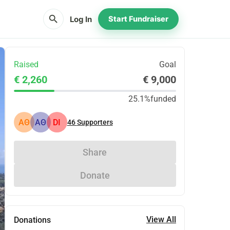
search
Log In
Start Fundraiser
Raised
Goal
€ 2,260
€ 9,000
25.1%
funded
ΑΘ
ΑΘ
DI
46
Supporters
Share
Donate
View All
Donations