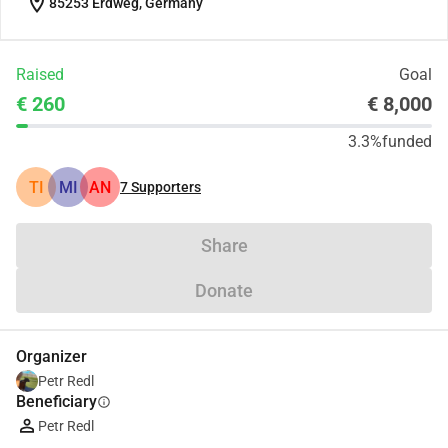
location_on
85253 Erdweg, Germany
Raised
Goal
€ 260
€ 8,000
3.3%
funded
TI
MI
AN
7
Supporters
Share
Donate
Organizer
Petr Redl
Beneficiary
info
Petr Redl