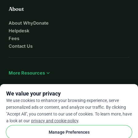
About
About WhyDonate
Helpdesk
Fees
Contact Us
expand_more
More Resources
We value your privacy
We use cookies to enhance your browsing experience, serve
arrow_drop_down
En
personalized ads or content, and analyze our traffic. By clicking
"Accept All", you consent to our use of cookies. To learn more, have
★★★★★
4.9 / 5 based on 500+ reviews
a look at our
privacy and cookie policy
.
Manage Preferences