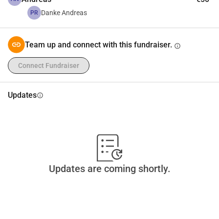
Danke Andreas
PR
Team up and connect with this fundraiser.
info
Connect Fundraiser
Updates
info
Updates are coming shortly.