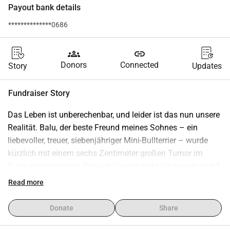
Payout bank details
**************0686
groups
link
Donors
Connected
Story
Updates
Fundraiser Story
Das Leben ist unberechenbar, und leider ist das nun unsere 
Realität. Balu, der beste Freund meines Sohnes – ein 
liebevoller, treuer, siebenjähriger Mini-Bullterrier – wurde 
kürzlich mit einem sechs Zentimeter großen Tumor im 
Darm diagnostiziert. Balu ist für uns mehr als nur ein Hund. 
Er ist sanftmütig, gut erzogen, voller Lebensfreude und 
Read more
weicht meinem Sohn nie von der Seite. Balu wurde 
erfolgreich operiert, um den Tumor zu entfernen, kämpft 
Donate
Share
aber weiterhin gegen eine schwere 