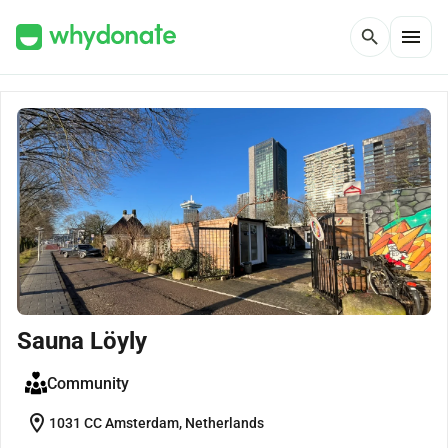
menu
search
Sauna Löyly
Community
location_on
1031 CC Amsterdam, Netherlands