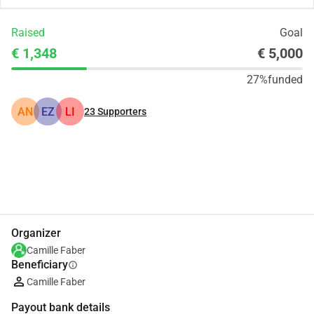
Raised
Goal
€ 1,348
€ 5,000
27%
funded
AN
EZ
LI
23
Supporters
Share
Donate
Organizer
Camille Faber
Beneficiary
info
Camille Faber
Payout bank details