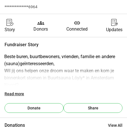
**************6964
groups
link
Donors
Connected
Story
Updates
Fundraiser Story
Beste buren, buurtbewoners, vrienden, familie en andere 
(sauna)geïnteresseerden,
Wil jij ons helpen onze droom waar te maken en kom je 
binnenkort stomen in Buurtsauna Löyly* in Amsterdam 
Noord?
Wie zijn wij?
Read more
Even voorstellen: wij zijn Barnaby (34) en Camille (36) en 
wij wonen met onze twee dochters Ada (4) en Satski (4 
Donate
Share
maanden), hond Aksu en kat Minoush in de van der 
Pekbuurt. We zijn hier in 2017 komen werken, bij café 
Donations
View All