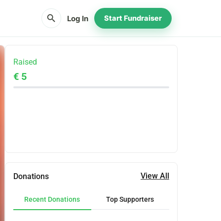
search
Log In
Start Fundraiser
Raised
€ 5
Share
Donate
View All
Donations
Recent Donations
Top Supporters