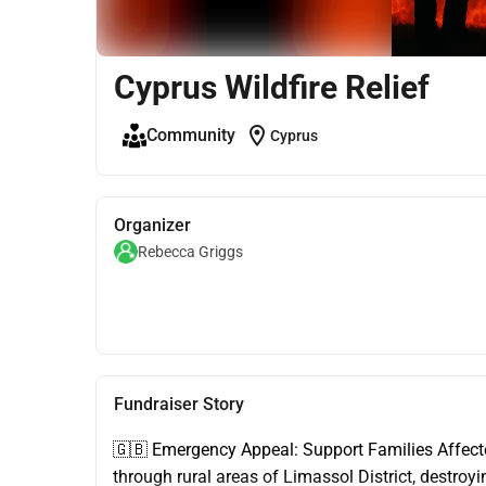
Cyprus Wildfire Relief
location_on
Community
Cyprus
Organizer
Rebecca Griggs
Fundraiser Story
🇬🇧 Emergency Appeal: Support Families Affected
through rural areas of Limassol District, destroy