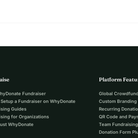
aise
Platform Featu
WhyDonate Fundraiser
Global Crowdfund
 Setup a Fundraiser on WhyDonate
Custom Branding
ising Guides
Recurring Donati
sing for Organizations
QR Code and Pay
ust WhyDonate
Team Fundraising
Donation Form Pl