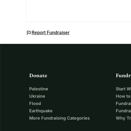
flag
Report Fundraiser
Donate
Fundr
Palestine
Start 
Ukraine
How to
Flood
Fundra
Earthquake
Fundrai
More Fundraising Categories
Why Tr