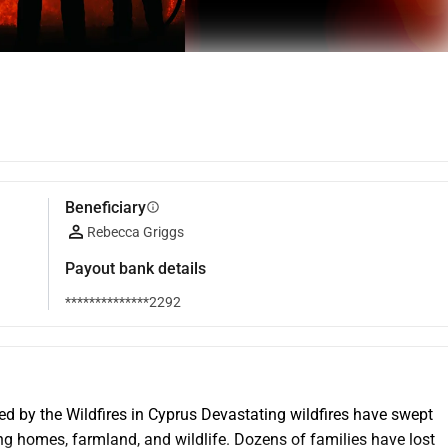
Beneficiary
info
Rebecca Griggs
Payout bank details
**************2292
 by the Wildfires in Cyprus Devastating wildfires have swept 
ing homes, farmland, and wildlife. Dozens of families have lost 