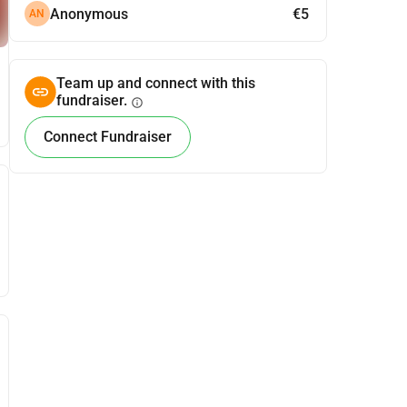
Anonymous
€5
AN
Team up and connect with this
fundraiser.
info
Connect Fundraiser