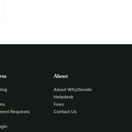
res
About
ing
About WhyDonate
Helpdesk
ons
Fees
ment Requests
Contact Us
ugin