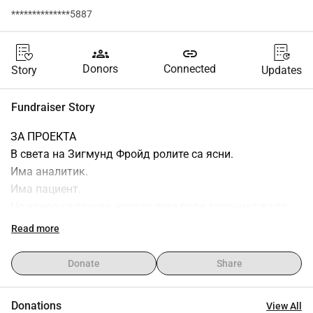
**************5887
groups
link
Donors
Connected
Story
Updates
Fundraiser Story
ЗА ПРОЕКТА 
В света на Зигмунд Фройд ролите са ясни.
Има аналитик.
Има пациент.
Но какво се случва, когато тези роли започнат да се 
размиват?
Read more
През последните години работя върху театралната 
поредица „КАТАРЗИС“, вдъхновена от 
Donate
Share
психоаналитичните случаи на Зигмунд Фройд.
Онова, което започна като експеримент, се превърна в 
Donations
View All
нещо много по-голямо.