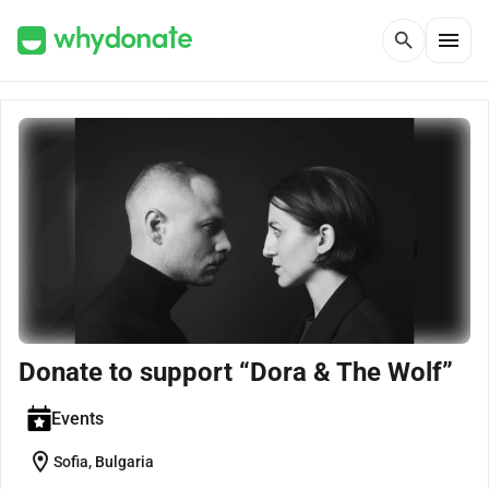
menu
search
Donate to support “Dora & The Wolf”
Events
location_on
Sofia, Bulgaria