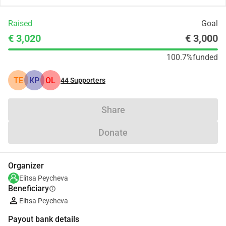
Raised
Goal
€ 3,020
€ 3,000
100.7%
funded
TE
КР
OL
44
Supporters
Share
Donate
Organizer
Elitsa Peycheva
Beneficiary
info
Elitsa Peycheva
Payout bank details