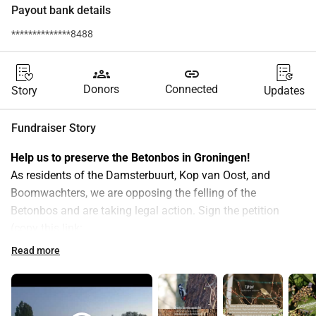
Payout bank details
**************8488
groups
link
Donors
Connected
Story
Updates
Fundraiser Story
Help us to preserve the Betonbos in Groningen!
As residents of the Damsterbuurt, Kop van Oost, and 
Boomwachters, we are opposing the felling of the 
Betonbos and are taking legal action. Sign the petition 
(copy this link: 
https://www.petities.com/doneer_voor_behoud_van_het_be
Read more
tonbos#a) and donate here for the legal costs, so we can 
preserve this beautiful forest and transform it into a park!