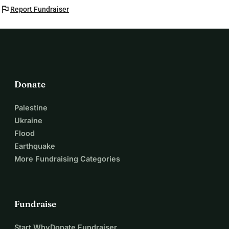
flag
Report Fundraiser
Donate
Palestine
Ukraine
Flood
Earthquake
More Fundraising Categories
Fundraise
Start WhyDonate Fundraiser