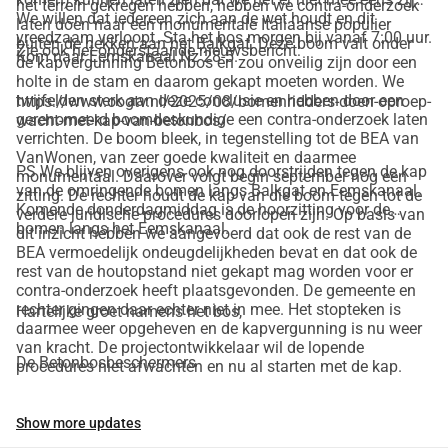
het terrein gekregen hebben, hebben we contra-onderzoek
We willen dat iedereen zich aan de wet houdt en dit
laten doen naar een monumentale Italiaanse populier
vreedzaam verloopt. Sta het bos morgen bij vanaf 7:00 uur.
buiten de hekken aan het Balkgat. Deze boom valt onder
Zie ook het onderstaande nieuwsbericht:
Kom naar Eemskanaal Nz 28-5.
de kapvergunning Betonbos en zou onveilig zijn door een
holte in de stam en daarom gekapt moeten worden. We
twijfelden sterk aan deze conclusie en hebben door een
https://www.oogtv.nl/2025/08/bomenridders-doen-oproep-
gerenomeerd boomdeskundige een contra-onderzoek laten
wacht-met-kap-van-betonbos/
verrichten. De boom bleek, in tegenstelling tot de BEA van
VanWonen, van zeer goede kwaliteit en daarmee
PS We blijven overigens ook nog doorstrijden tegen de kap
monumentaal. Daarover volgt begin september nog een
van de omringende bomen langs Balkgat en Eemskanaal.
zitting. De rechter houdt de kap van die boom tegen tot de
Komende donderdagmiddag is de hoorzitting voor de
verdere juridische procedures doorlopen zijn. Op basis van
bomen langs het Eemskanaal.
dit inzicht hebben we aangevoerd dat ook de rest van de
BEA vermoedelijk ondeugdelijkheden bevat en dat ook de
rest van de houtopstand niet gekapt mag worden voor er
contra-onderzoek heeft plaatsgevonden. De gemeente en
rechter gingen daar echter niet in mee. Het stopteken is
Hartelijke groet namens het bos,
daarmee weer opgeheven en de kapvergunning is nu weer
van kracht. De projectontwikkelaar wil de lopende
De Betonbosbeschermers
procedures niet afwachten en nu al starten met de kap.
Show more updates