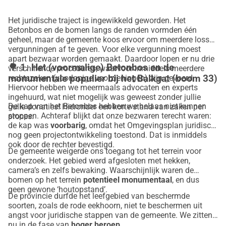
Het juridische traject is ingewikkeld geworden. Het
Betonbos en de bomen langs de randen vormden één
geheel, maar de gemeente koos ervoor om meerdere losse
vergunningen af te geven. Voor elke vergunning moest
apart bezwaar worden gemaakt. Daardoor lopen er nu drie
🌳
1. Het (voormalige) Betonbos en de
verschillende procedures, waarvoor inmiddels meerdere
monumentale populier bij het Balkgat (boom 33)
rechtszaken (voorlopige voorzieningen) zijn gevoerd.
Hiervoor hebben we meermaals advocaten en experts
ingehuurd, wat niet mogelijk was geweest zonder jullie
De kap van het Betonbos hebben we helaas niet kunnen
gulle donaties! Hieronder een korte stand van zaken per
stoppen. Achteraf blijkt dat onze bezwaren terecht waren:
proces.
de kap was
voorbarig
, omdat het Omgevingsplan juridisch
nog geen projectontwikkeling toestond. Dat is inmiddels
ook door de rechter bevestigd.
De gemeente weigerde ons toegang tot het terrein voor
onderzoek. Het gebied werd afgesloten met hekken,
camera’s en zelfs bewaking. Waarschijnlijk waren de
bomen op het terrein
potentieel monumentaal
, en dus
geen gewone ‘houtopstand’.
De provincie durfde het leefgebied van beschermde
soorten, zoals de rode eekhoorn, niet te beschermen uit
angst voor juridische stappen van de gemeente. We zitten
nu in de fase van
hoger beroep
.