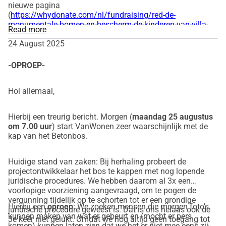
nieuwe pagina
(
https://whydonate.com/nl/fundraising/red-de-
monumentale-bomen-en-bescherm-de-kinderen-van-villa-
Read more
doomijn
).
24 August 2025
-OPROEP-
Hoi allemaal,
Hierbij een treurig bericht. Morgen (
maandag 25 augustus
om 7.00 uur
) start VanWonen zeer waarschijnlijk met de
kap van het Betonbos.
Huidige stand van zaken: Bij herhaling probeert de
projectontwikkelaar het bos te kappen met nog lopende
juridische procedures. We hebben daarom al 3x een
voorlopige voorziening aangevraagd, om te pogen de
vergunning tijdelijk op te schorten tot er een grondige
Hierbij een
oproep
: We zoeken mensen die morgen foto’s
juridische procedure geweest is. Dat is ons helaas ook de
kunnen maken van wat er gebeurt en (mocht er pers
3e keer niet gelukt. Omdat we nog altijd geen toegang tot
komen) kunnen laten zien dat we het er niet mee eens zijn.