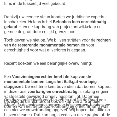
Er is in de tussentijd veel gebeurd.
gemeentelijk beleid.
Dankzij uw eerdere steun konden we juridische experts
inschakelen. Helaas is het
Betonbos toch onrechtmatig
gekapt
— en de kapdrang van projectontwikkelaar en
gemeente gaat door en lijkt grenzeloos.
Toch geven we niet op. We blijven strijden voor de
rechten
van de resterende monumentale bomen
én voor
gerechtigheid voor wat al verloren is gegaan.
Recent boekten we een belangrijke overwinning:
Een
Voorzieningenrechter heeft de kap van de
monumentale bomen langs het Balkgat voorlopig
stopgezet
. De rechter erkent bovendien dat bomen kappen
in deze fase
voorbarig en onrechtmatig
is zolang er geen
vastgesteld gewijzigd omgevingsplan ligt. Daarmee
Om deze procedures voort te zetten (tot bij de Raad van
bevestigde de rechter dat ook de kap van alle andere
State) en de resterende bomen te beschermen, hebben we
bomen van het Betonbos voorbarig en onrechtmatig was.
een nieuwe crowdfunding opgezet. Wij hopen dat jullie ons
blijven steunen. Dat kan nog steeds via deze pagina of de