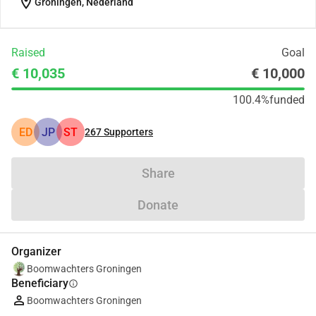
location_on
Groningen, Nederland
Raised
Goal
€ 10,035
€ 10,000
100.4%
funded
ED
JP
ST
267
Supporters
Share
Donate
Organizer
Boomwachters Groningen
Beneficiary
info
Boomwachters Groningen