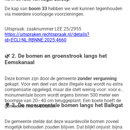
De kap van
boom 33
hebben we wél kunnen tegenhouden
via meerdere voorlopige voorzieningen.
Uitspraak: zaaknummer LEE 25/2955
https://uitspraken.rechtspraak.nl/details?
id=ECLI:NL:RBNNE:2025:4660
🌿
2. De bomen en groenstrook langs het
Eemskanaal
Deze bomen zijn door de gemeente
zonder vergunning
gekapt. Voor een deel van deze illegale kap wordt nu extra
compensatie opgelegd, maar die stelt weinig voor: voor een
monumentale boom wordt ergens binnen 500 meter een
boompje van 20–40 cm teruggeplant. Een boete hoeft de
🌳
3. De monumentale bomen langs het Balkgat
gemeente niet te betalen.
De gemeente stelde dat deze waardevolle bomen zoveel
mogelijk behouden zouden blijven. Dat blijkt onjuist: bijna