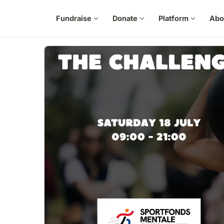
Fundraise
expand_more
Donate
expand_more
Platform
expand_more
Abo