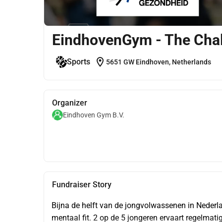
EindhovenGym - The Cha
location_on
Sports
5651 GW Eindhoven, Netherlands
Organizer
Eindhoven Gym B.V.
Fundraiser Story
Bijna de helft van de jongvolwassenen in Nederla
mentaal fit. 2 op de 5 jongeren ervaart regelmati