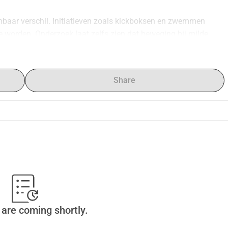
baar verschil. Initiatieven zoals kickboksen en zwemmen 
e worden. Onderzoek laat zelfs zien dat beweging bij milde 
 knallen
 met een team van 6, volledig in het teken van mentale 
Share
nge moet door alle 6 de teamgenoten te doen zijn en binnen 30 
ingen.
r je bijdraagt, hoe groter de kans dat jouw opdracht wordt 
are coming shortly.
ondheid in beweging te krijgen.