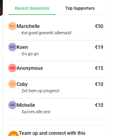
Recent Donations
Top Supporters
Marichelle
€50
MA
Kei goed gewerkt allemaal!
Koen
€19
KO
Go go go
Anonymous
€15
AN
Coby
€10
CO
Zet hem op jongens!
Michelle
€10
MI
Succes alle zes!
Team up and connect with this