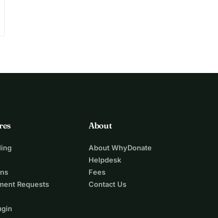
res
About
ing
About WhyDonate
Helpdesk
ons
Fees
ment Requests
Contact Us
ugin