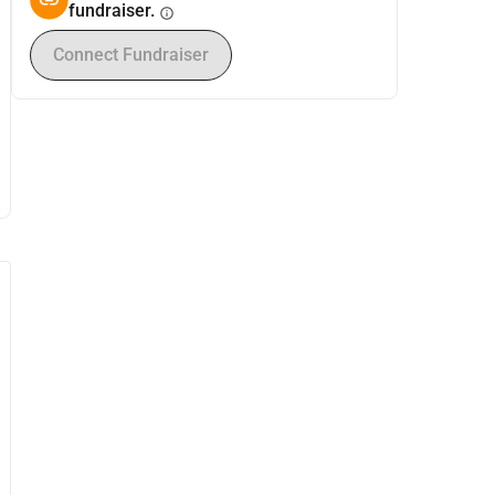
fundraiser.
info
Connect Fundraiser