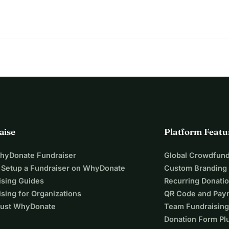
aise
Platform Featu
WhyDonate Fundraiser
Global Crowdfund
 Setup a Fundraiser on WhyDonate
Custom Branding
ising Guides
Recurring Donati
sing for Organizations
QR Code and Pay
ust WhyDonate
Team Fundraising
Donation Form Pl