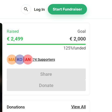
search
Log In
Start Fundraiser
Raised
Goal
€ 2,499
€ 2,000
125%
funded
MA
KO
AN
74
Supporters
Share
Donate
View All
Donations