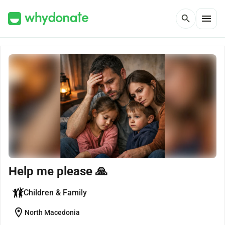
menu
search
Help me please 🙏
Children & Family
location_on
North Macedonia