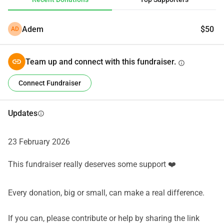
pse po kërkoj ndihmën tuaj.
Çdo donacion, sado i vogël, do të na ndihmojë të 
Adem
$50
AD
mbulojmë:
Qiranë e shtëpisë
Ushqimin dhe gjërat bazike
Team up and connect with this fundraiser.
info
Shpenzimet e përditshme për fëmijët
Unë vazhdoj të kërkoj punë dhe shpresoj shumë që kjo 
Connect Fundraiser
situatë të jetë e përkohshme. Ndihma juaj do të na japë 
frymëmarrje derisa të stabilizohemi.
Updates
info
Zoti ju shpërbleftë për çdo ndihmë dhe shpërndarje të këtij 
apeli.
23 February 2026
Faleminderit nga zemra 🤍
This fundraiser really deserves some support ❤️
Every donation, big or small, can make a real difference.
If you can, please contribute or help by sharing the link