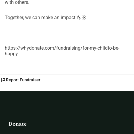
with others.
Together, we can make an impact 💪🏼
https://whydonate.com/fundraising/for-my-childto-be-
happy
flag
Report Fundraiser
Donate