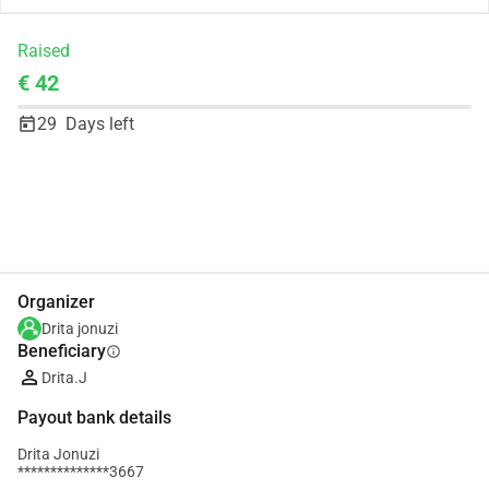
Raised
€ 42
29
Days left
Share
Donate
Organizer
Drita jonuzi
Beneficiary
info
Drita.J
Payout bank details
Drita Jonuzi
**************3667