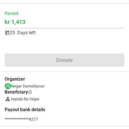
Raised
kr 1,413
25
Days left
Share
Donate
Organizer
Negar Daneshpour
Beneficiary
info
Hands for Hope
Payout bank details
**************4277