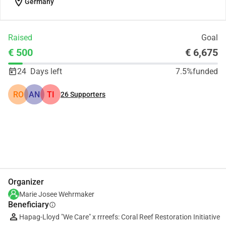
location_on
Germany
Raised
Goal
€ 500
€ 6,675
24
Days left
7.5%
funded
RO
AN
TI
26
Supporters
Share
Donate
Organizer
Marie Josee Wehrmaker
Beneficiary
info
Hapag-Lloyd "We Care" x rrreefs: Coral Reef Restoration Initiative