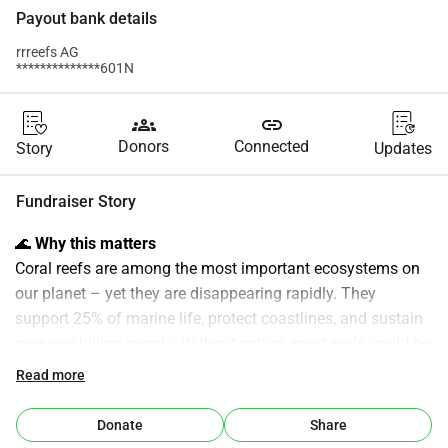
Payout bank details
rrreefs AG
**************601N
groups
link
Donors
Connected
Story
Updates
Fundraiser Story
🌊 
Why this matters
Coral reefs are among the most important ecosystems on 
our planet – yet they are disappearing rapidly. They 
support 25% of marine life, protect coastlines, and sustain 
over one billion people. Without action, most reefs could be 
lost within the next decades.
Read more
💙 
What we are doing
Donate
Share
As part of the 
Hapag-Lloyd “We Care” initiative
, we 