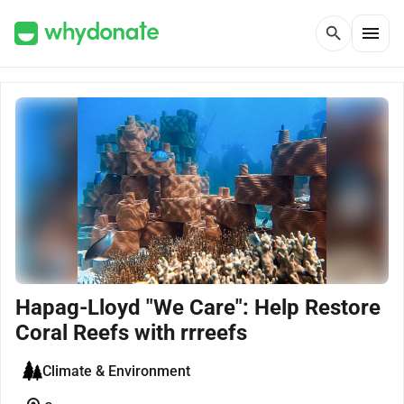
menu
search
Hapag-Lloyd "We Care": Help Restore
Coral Reefs with rrreefs
Climate & Environment