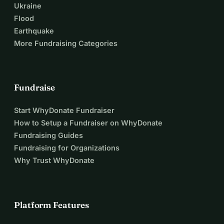
Ukraine
Meeresgebiete zurück.
Flood
Earthquake
🌎
 Wie Ihre Spende hilft
More Fundraising Categories
Ihre Spende unterstützt direkt die Produktion und 
Installation dieser Riffstrukturen an 
Restaurationsstandorten weltweit.
Fundraise
Diese Kampagne wird von einer einfachen Idee getragen: 
Der Ozean verbindet uns alle – und wir tragen die 
Start WhyDonate Fundraiser
Verantwortung, ihn zu schützen
. Jeder Beitrag hilft dabei, 
How to Setup a Fundraiser on WhyDonate
Leben unter der Wasseroberfläche wiederherzustellen.
Fundraising Guides
Fundraising for Organizations
Why Trust WhyDonate
Platform Features