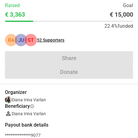
Raised
Goal
€ 3,363
€ 15,000
22.4%
funded
RA
JU
ST
52
Supporters
Share
Donate
Organizer
Diana Irina Varlan
Beneficiary
info
Diana Irina Varlan
Payout bank details
**************9077