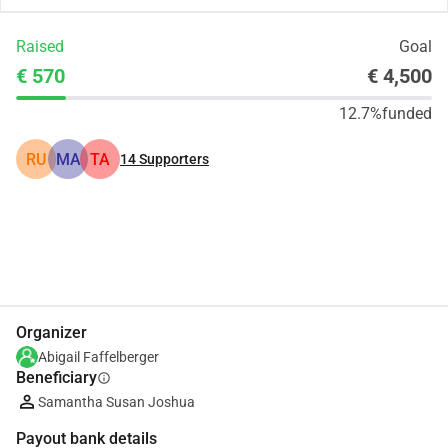
Raised
Goal
€ 570
€ 4,500
12.7%
funded
RU
MA
TA
14
Supporters
Share
Donate
Organizer
Abigail Faffelberger
Beneficiary
info
Samantha Susan Joshua
Payout bank details