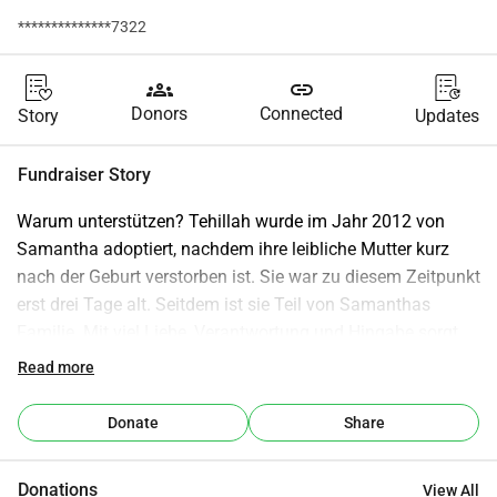
**************7322
groups
link
Donors
Connected
Story
Updates
Fundraiser Story
Warum unterstützen? Tehillah wurde im Jahr 2012 von 
Samantha adoptiert, nachdem ihre leibliche Mutter kurz 
nach der Geburt verstorben ist. Sie war zu diesem Zeitpunkt 
erst drei Tage alt. Seitdem ist sie Teil von Samanthas 
Familie. Mit viel Liebe, Verantwortung und Hingabe sorgt 
Samantha für sie und hat sich bewusst dafür entschieden, 
Read more
ihr ein Leben in einem sicheren und liebevollen Umfeld zu 
ermöglichen – und nicht in einem Waisenhaus 
Donate
Share
aufzuwachsen. Samantha verdient aktuell etwa 200 Dollar 
im Monat und trägt die Verantwortung für ihre Familie. Eine 
Donations
View All