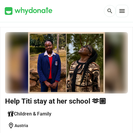
menu
search
Help Titi stay at her school 🫶🏼
Children & Family
location_on
Austria