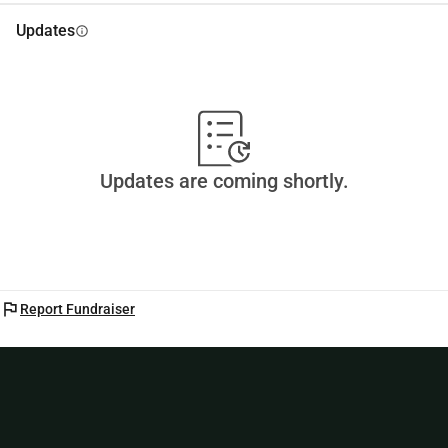
Updates
info
Updates are coming shortly.
flag
Report Fundraiser