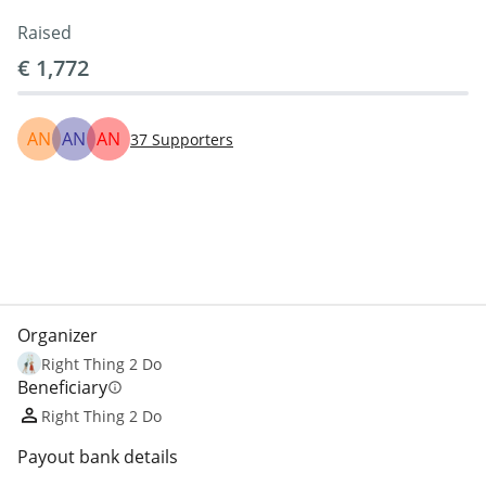
Raised
€ 1,772
AN
AN
AN
37
Supporters
Share
Donate
Organizer
Right Thing 2 Do
Beneficiary
info
Right Thing 2 Do
Payout bank details