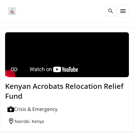
menu
search
Kenyan Acrobats Relocation Relief
Fund
Crisis & Emergency
location_on
Nairobi, Kenya